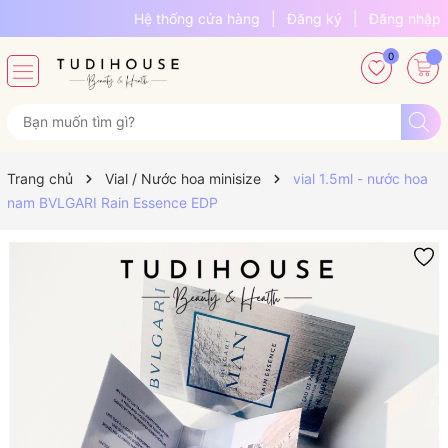
Hệ thống cửa hàng
|
Đăng ký
|
Đăng nhập
0
Trang chủ
Vial / Nước hoa minisize
vial 1.5ml - nước hoa
nam BVLGARI Rain Essence EDP