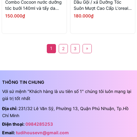
Combo Cocoon nước dưỡng
Dầu Gội / xả Dưỡng Tóc
tóc bưởi 140ml và tẩy da
Suôn Mượt Cao Cấp L'oreal
chết toàn thân cà phê 200ml
Extraordinary Oil Smooth
150.000₫
180.000₫
440ml
1
»
2
3
THÔNG TIN CHUNG
Với sứ mệnh "Khách hàng là ưu tiên số 1" chúng tôi luôn mạng lại
giá trị tốt nhất
Địa chỉ:
231/32 Lê Văn Sỹ, Phường 13, Quận Phú Nhuận, Tp.Hồ
Chí Minh
Điện thoại:
0984285253
Email:
tudihousevn@gmail.com