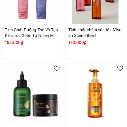
Tinh Chất Dưỡng Tóc Và Tạo
Tinh chất chăm sóc tóc Mise
Kiểu Tóc Xoăn Tự Nhiên Mise
En Scene 80ml
En Scene Curling Essence 2X
155.000₫
170.000₫
150ml