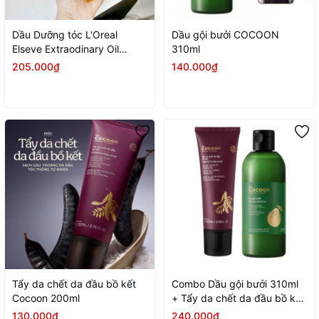
Dầu Dưỡng tóc L'Oreal
Dầu gội bưởi COCOON
Elseve Extraodinary Oil
310ml
100ml
205.000₫
140.000₫
Tẩy da chết da đầu bồ kết
Combo Dầu gội bưởi 310ml
Cocoon 200ml
+ Tẩy da chết da đầu bồ kết
Cocoon 200ml
130.000₫
240.000₫