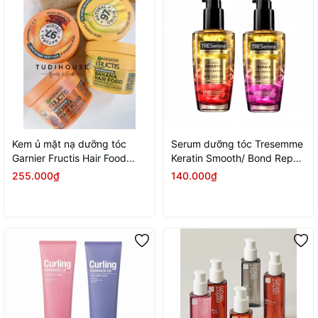
Kem ủ mặt nạ dưỡng tóc
Serum dưỡng tóc Tresemme
Garnier Fructis Hair Food
Keratin Smooth/ Bond Repair
390ml
100ml
255.000₫
140.000₫