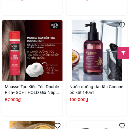
Mousse Tạo Kiểu Tóc Double
Nước dưỡng da đầu Cocoon
Rich- SOFT HOLD Giữ Nếp
bồ kết 140ml
Tự Nhiên 150ml
57.000₫
100.000₫