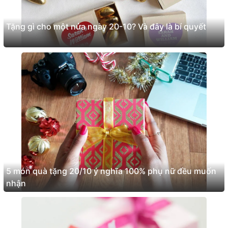
Tặng gì cho một nửa ngày 20-10? Và đây là bí quyết
5 món quà tặng 20/10 ý nghĩa 100% phụ nữ đều muốn
nhận