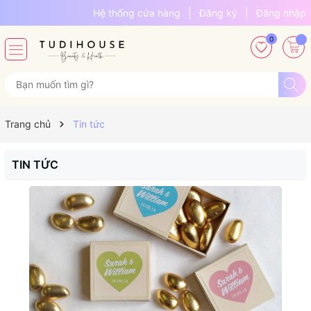
Hệ thống cửa hàng
|
Đăng ký
|
Đăng nhập
0
Trang chủ
Tin tức
TIN TỨC