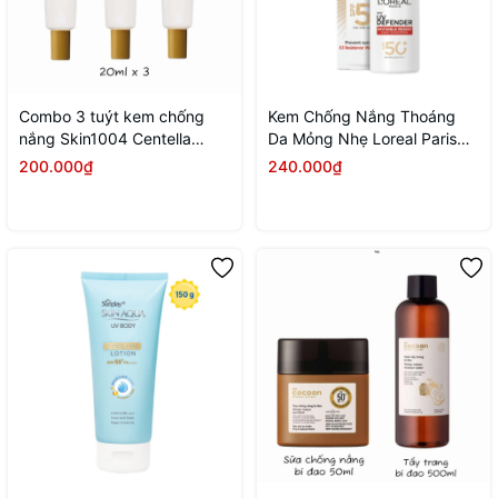
Combo 3 tuýt kem chống
Kem Chống Nắng Thoáng
nắng Skin1004 Centella
Da Mỏng Nhẹ Loreal Paris
Suncream Plus 20ml
UV Defender Invisible Resist
200.000₫
240.000₫
Daily Sunscreen SPF50+
PA++++