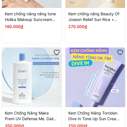
Kem chống nắng nâng tone
Kem chống nắng Beauty Of
Holika Makeup Suncream
Joseon Relief Sun Rice +
Matte Tone Up SPF50+
Probiotics 50ml
190.000₫
270.000₫
PA+++ 60ml
Kem Chống Nắng Make
Kem Chống Nắng Torriden
Prem UV Defense Me. Daily
Dive In Tone Up Sun Cream
Sun Fluid Mỏng Nhẹ SPF50+
Purple SPF50 60ml
350.000₫
250.000₫