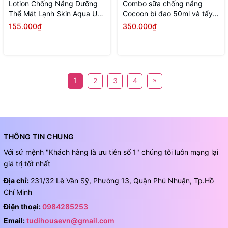
Lotion Chống Nắng Dưỡng
Combo sữa chống nắng
Thể Mát Lạnh Skin Aqua Uv
Cocoon bí đao 50ml và tẩy
Body Cooling Lotion 150Gr
trang bí đao 500ml
155.000₫
350.000₫
1
»
2
3
4
THÔNG TIN CHUNG
Với sứ mệnh "Khách hàng là ưu tiên số 1" chúng tôi luôn mạng lại
giá trị tốt nhất
Địa chỉ:
231/32 Lê Văn Sỹ, Phường 13, Quận Phú Nhuận, Tp.Hồ
Chí Minh
Điện thoại:
0984285253
Email:
tudihousevn@gmail.com