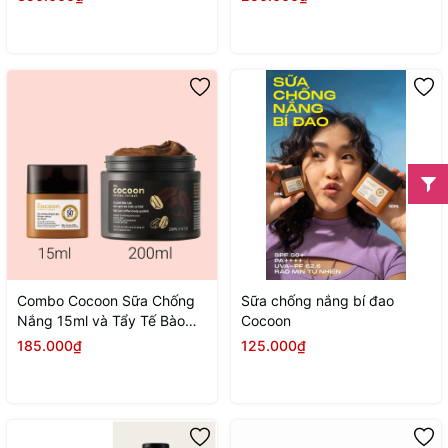
PA++++ 150ml
Combo Cocoon Sữa Chống
Sữa chống nắng bí đao
Nắng 15ml và Tẩy Tế Bào
Cocoon
Chết Toàn Thân Cà Phê
185.000₫
125.000₫
200ml