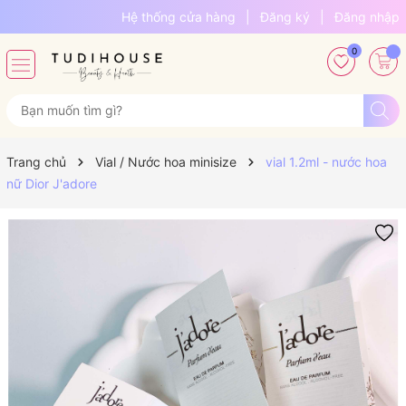
Hệ thống cửa hàng
|
Đăng ký
|
Đăng nhập
0
Trang chủ
Vial / Nước hoa minisize
vial 1.2ml - nước hoa
nữ Dior J'adore