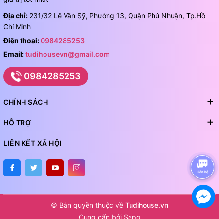
Địa chỉ:
231/32 Lê Văn Sỹ, Phường 13, Quận Phú Nhuận, Tp.Hồ
Chí Minh
Điện thoại:
0984285253
Email:
tudihousevn@gmail.com
0984285253
CHÍNH SÁCH
HỖ TRỢ
LIÊN KẾT XÃ HỘI
© Bản quyền thuộc về
Tudihouse.vn
Cung cấp bởi
Sapo