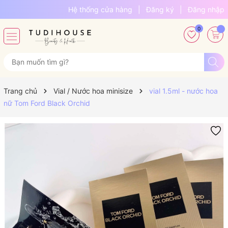
Hệ thống cửa hàng
|
Đăng ký
|
Đăng nhập
0
Trang chủ
Vial / Nước hoa minisize
vial 1.5ml - nước hoa
nữ Tom Ford Black Orchid