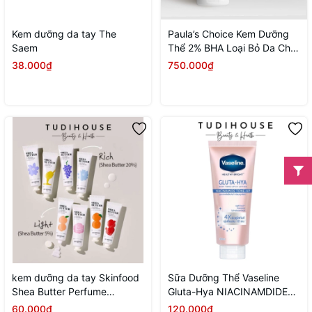
Kem dưỡng da tay The
Paula’s Choice Kem Dưỡng
Saem
Thể 2% BHA Loại Bỏ Da Chết
210ml
38.000₫
750.000₫
kem dưỡng da tay Skinfood
Sữa Dưỡng Thể Vaseline
Shea Butter Perfume
Gluta-Hya NIACINAMDIDE
Handcream 30ml
TONE UP 300ML
60.000₫
120.000₫