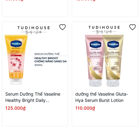
Serum Dưỡng Thể Vaseline
dưỡng thể Vaseline Gluta-
Healthy Bright Daily
Hya Serum Burst Lotion
Protection & Brightening
125.000₫
110.000₫
Serum SPF 50+ PA++++
300ML