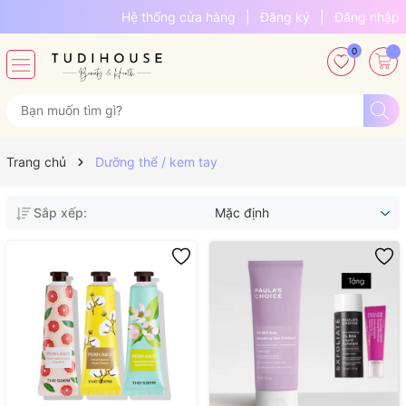
Hệ thống cửa hàng
|
Đăng ký
|
Đăng nhập
0
Trang chủ
Dưỡng thể / kem tay
Sắp xếp:
Mặc định