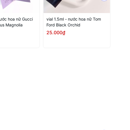
 nước hoa nữ Gucci
vial 1.5ml - nước hoa nữ Tom
vial 1
ous Magnolia
Ford Black Orchid
Bottled
25.000₫
Liên 
Mua ngay