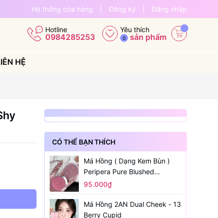
Hệ thống cửa hàng
|
Đăng ký
|
Đăng nhập
Yêu thích
Hotline
sản phẩm
0984285253
0
LIÊN HỆ
 Shy
CÓ THỂ BẠN THÍCH
Má Hồng ( Dạng Kem Bùn )
Peripera Pure Blushed
Sunshine Cheek
95.000₫
Má Hồng 2AN Dual Cheek - 13
Berry Cupid