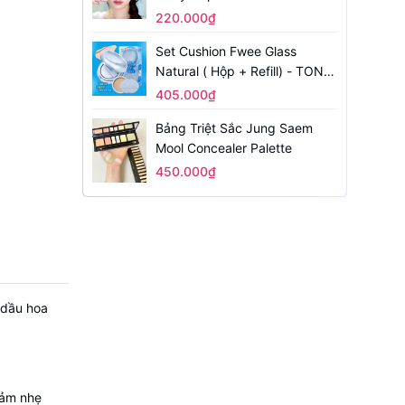
220.000₫
Set Cushion Fwee Glass
Natural ( Hộp + Refill) - TONE
1.5
405.000₫
Bảng Triệt Sắc Jung Saem
Mool Concealer Palette
450.000₫
 dầu hoa
cảm nhẹ