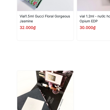
Vial1.5mI Gucci Floral Gorgeous
vial 1.2ml - nước 
Jasmine
Opium EDP
32.000₫
30.000₫