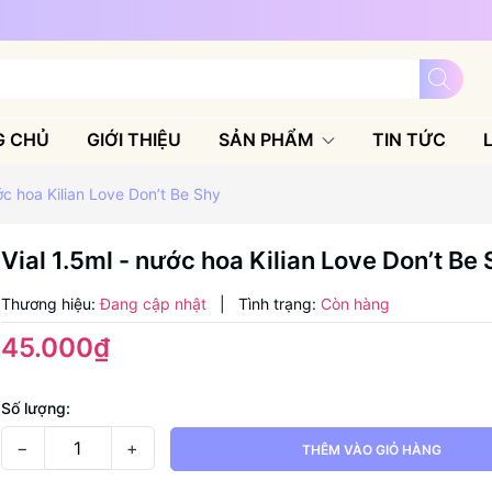
G CHỦ
GIỚI THIỆU
SẢN PHẨM
TIN TỨC
ớc hoa Kilian Love Don’t Be Shy
Vial 1.5ml - nước hoa Kilian Love Don’t Be
Thương hiệu:
Đang cập nhật
|
Tình trạng:
Còn hàng
45.000₫
Số lượng:
−
+
THÊM VÀO GIỎ HÀNG