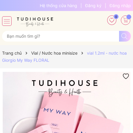
Hệ thống cửa hàng
|
Đăng ký
|
Đăng nhập
0
Trang chủ
Vial / Nước hoa minisize
vial 1.2ml - nước hoa
Giorgio My Way FLORAL