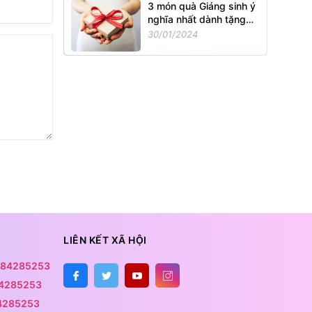
3 món quà Giáng sinh ý
nghĩa nhất dành tặng
trong mùa Noel
30/01/2024
14/12/2017
LIÊN KẾT XÃ HỘI
84285253
4285253
4285253