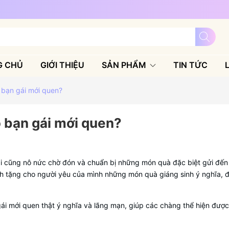
G CHỦ
GIỚI THIỆU
SẢN PHẨM
TIN TỨC
 bạn gái mới quen?
o bạn gái mới quen?
ai cũng nô nức chờ đón và chuẩn bị những món quà đặc biệt gửi đến
h tặng cho người yêu của mình những món quà giáng sinh ý nghĩa, đặ
gái mới quen thật ý nghĩa và lãng mạn, giúp các chàng thể hiện được