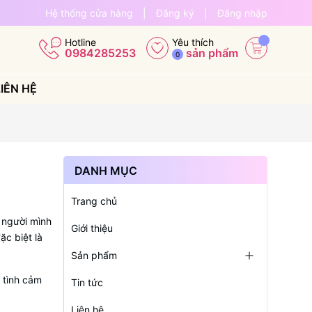
Hệ thống cửa hàng
|
Đăng ký
|
Đăng nhập
Yêu thích
Hotline
sản phẩm
0984285253
0
LIÊN HỆ
DANH MỤC
Trang chủ
 người mình
Giới thiệu
c biệt là
Sản phẩm
 tình cảm
Tin tức
Liên hệ