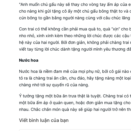
"Anh muốn chú gấu này sẽ thay cho vòng tay ấm áp của em
cho nàng khi gửi tặng cô ấy một chú gấu bông thật to và d
cún bông to gần bằng người nàng cùng với câu chúc lãng
Con trai có thể không cần phải mua quà to, quà “xịn” cho
nho nhỏ, xinh xinh kèm theo những lời chúc được các cậu 
hệ này của hai người. Bởi đơn giản, không phải chàng trai
viết tay từng lời chúc dành tặng người mình yêu thương đ
Nước hoa
Nước hoa là niềm đam mê của mọi phụ nữ, bởi cô gái nà
tỏ ra là chàng trai ân cần, chu đáo, hãy tặng nàng một lo
chàng nhớ tới sự quyến rũ của nàng.
Ý tưởng tặng một bữa ăn trưa thật là tuyệt. Chàng trai có 
một bữa ấm áp ở quán quen, hoặc đơn giản mua tặng cho 
nhau. Chắc chắn món quà này sẽ giúp hai người trở nên thâ
Viết bình luận của bạn