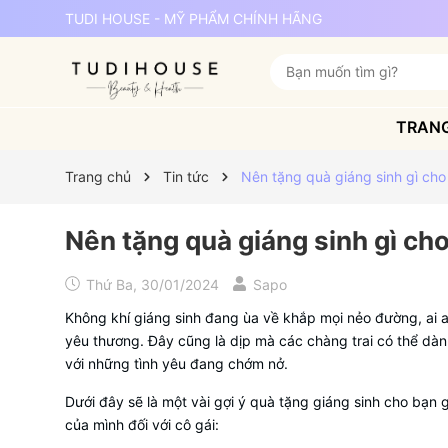
TUDI HOUSE - MỸ PHẨM CHÍNH HÃNG
TRAN
Trang chủ
Tin tức
Nên tặng quà giáng sinh gì cho
Nên tặng quà giáng sinh gì ch
Thứ Ba, 30/01/2024
Sapo
Không khí giáng sinh đang ùa về khắp mọi nẻo đường, ai 
yêu thương. Đây cũng là dịp mà các chàng trai có thể dàn
với những tình yêu đang chớm nở.
Dưới đây sẽ là một vài gợi ý quà tặng giáng sinh cho bạn 
của mình đối với cô gái: