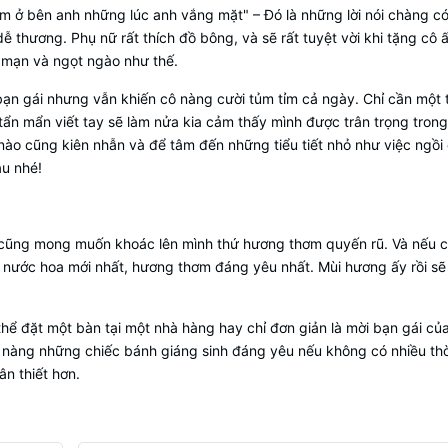
 ở bên anh những lúc anh vắng mặt" – Đó là những lời nói chàng c
ễ thương. Phụ nữ rất thích đồ bông, và sẽ rất tuyệt vời khi tặng cô 
 mạn và ngọt ngào như thế.
 bạn gái nhưng vẫn khiến cô nàng cười tủm tỉm cả ngày. Chỉ cần một 
tẩn mẩn viết tay sẽ làm nửa kia cảm thấy mình được trân trọng tron
 nào cũng kiên nhẫn và để tâm đến những tiểu tiết nhỏ như việc ngồi
âu nhé!
o cũng mong muốn khoác lên mình thứ hương thơm quyến rũ. Và nếu
ại nước hoa mới nhất, hương thơm đáng yêu nhất. Mùi hương ấy rồi sẽ
thể đặt một bàn tại một nhà hàng hay chỉ đơn giản là mời bạn gái của
nàng những chiếc bánh giáng sinh đáng yêu nếu không có nhiều thờ
n thiết hơn.