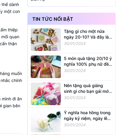
ó thể dành
ấy một con
TIN TỨC NỔI BẬT
tấm thiệp
Tặng gì cho một nửa
g mối quan
ngày 20-10? Và đây là
bí quyết
 cẩn thận
30/01/2024
5 món quà tặng 20/10 ý
nghĩa 100% phụ nữ đều
muốn nhận
30/01/2024
 chàng muốn
 nhắc chính
Nên tặng quà giáng
sinh gì cho bạn gái mới
quen?
30/01/2024
 mình đi ăn
i gian bên
Ý nghĩa hoa hồng trong
ngày kỷ niệm, ngày lễ
tình nhân
30/01/2024