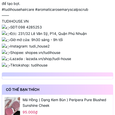
để tạo bọt.
#tudihousehaircare
#aromaticarosemaryscalpscrub
——
TUDIHOUSE.VN
SĐT:098 4285253
Đ/c: 231/32 Lê Văn Sỹ, P14, Quận Phú Nhuận
Giờ mở cửa: 9h30 sáng - 9h tối
Instagram: tudi_house2
Shopee:
shopee.vn/tudihouse
Lazada :
lazada.vn/shop/tudi-house
Tiktokshop: tudihouse
CÓ THỂ BẠN THÍCH
Má Hồng ( Dạng Kem Bùn ) Peripera Pure Blushed
Sunshine Cheek
95.000₫