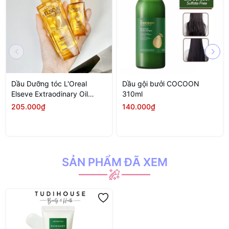
Dầu Dưỡng tóc L'Oreal
Dầu gội bưởi COCOON
Elseve Extraodinary Oil
310ml
100ml
205.000₫
140.000₫
SẢN PHẨM ĐÃ XEM