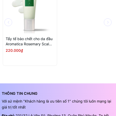
Tẩy tế bào chết cho da đầu
Aromatica Rosemary Scalp
Scrub 165g
220.000₫
THÔNG TIN CHUNG
Với sứ mệnh "Khách hàng là ưu tiên số 1" chúng tôi luôn mạng lại
giá trị tốt nhất
Địa chỉ:
231/32 Lê Văn Sỹ, Phường 13, Quận Phú Nhuận, Tp.Hồ