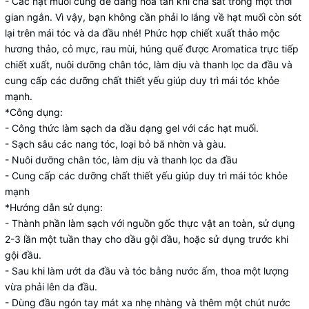
- Các hạt muối cũng dễ dàng hòa tan khi chà sát trong một thời
gian ngắn. Vì vậy, bạn không cần phải lo lắng về hạt muối còn sót
lại trên mái tóc và da đầu nhé! Phức hợp chiết xuất thảo mộc
hương thảo, cỏ mực, rau mùi, húng quế được Aromatica trực tiếp
chiết
xuất, nuôi dưỡng chân tóc, làm dịu và thanh lọc da đầu và
cung cấp các dưỡng chất thiết yếu giúp duy trì mái tóc khỏe
mạnh.
*Công dụng:
- Công thức làm sạch da dầu dạng gel với các hạt muối.
- Sạch sâu các nang tóc, loại bỏ bã nhờn và gàu.
- Nuôi dưỡng chân tóc, làm dịu và thanh lọc da đầu
- Cung cấp các dưỡng chất thiết yếu giúp duy trì mái tóc khỏe
mạnh
*Hướng dẫn sử dụng:
- Thành phần làm sạch với nguồn gốc thực vật an toàn, sử dụng
2-3 lần một tuần thay cho dầu gội đầu, hoặc sử dụng trước khi
gội đầu.
- Sau khi làm ướt da đầu và tóc bằng nước ấm, thoa một lượng
vừa phải lên da đầu.
- Dùng đầu ngón tay mát xa nhẹ nhàng và thêm một chút nước