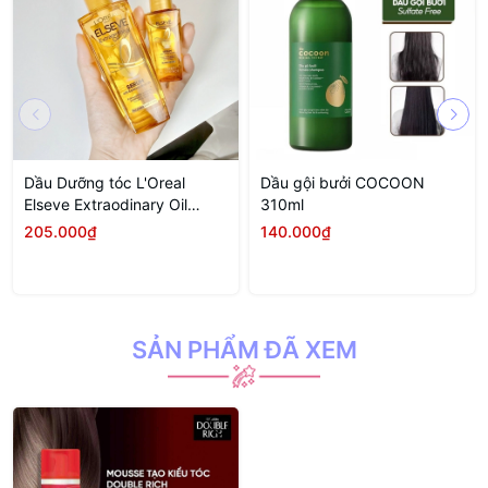
Dầu Dưỡng tóc L'Oreal
Dầu gội bưởi COCOON
Elseve Extraodinary Oil
310ml
100ml
205.000₫
140.000₫
SẢN PHẨM ĐÃ XEM