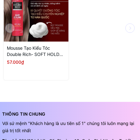
Mousse Tạo Kiểu Tóc
Double Rich- SOFT HOLD
Giữ Nếp Tự Nhiên 150ml
57.000₫
THÔNG TIN CHUNG
Với sứ mệnh "Khách hàng là ưu tiên số 1" chúng tôi luôn mạng lại
giá trị tốt nhất