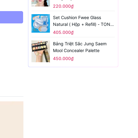
220.000₫
Set Cushion Fwee Glass
Natural ( Hộp + Refill) - TONE
1.5
405.000₫
Bảng Triệt Sắc Jung Saem
Mool Concealer Palette
450.000₫