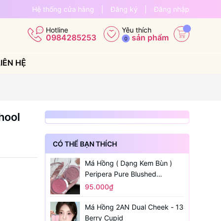
Hệ thống cửa hàng
|
Đăng ký
|
Đăng nhập
Yêu thích
Hotline
sản phẩm
0984285253
0
LIÊN HỆ
hool
CÓ THỂ BẠN THÍCH
Má Hồng ( Dạng Kem Bùn )
Peripera Pure Blushed
Sunshine Cheek
95.000₫
Má Hồng 2AN Dual Cheek - 13
Berry Cupid