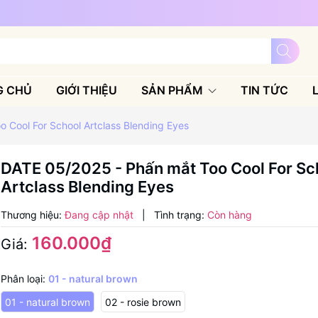
G CHỦ
GIỚI THIỆU
SẢN PHẨM
TIN TỨC
 Cool For School Artclass Blending Eyes
DATE 05/2025 - Phấn mắt Too Cool For Sc
Artclass Blending Eyes
Thương hiệu:
Đang cập nhật
|
Tình trạng:
Còn hàng
160.000₫
Giá:
Phân loại:
01 - natural brown
01 - natural brown
02 - rosie brown