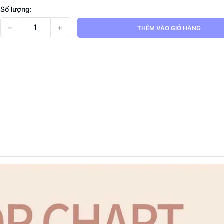
Số lượng:
−
+
THÊM VÀO GIỎ HÀNG