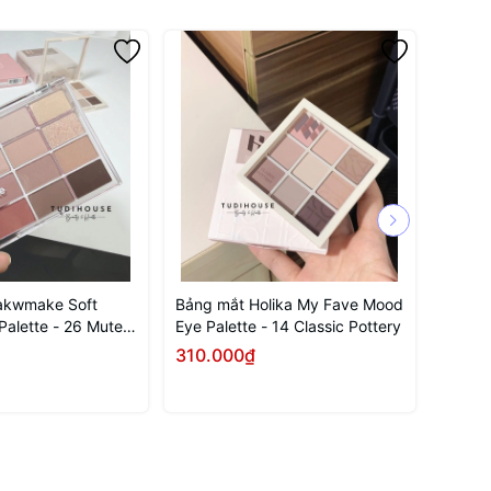
akwmake Soft
Bảng mắt Holika My Fave Mood
Bảng 
 Palette - 26 Mute
Eye Palette - 14 Classic Pottery
Swan B
310.000₫
340.
Mua ngay
Mua ngay