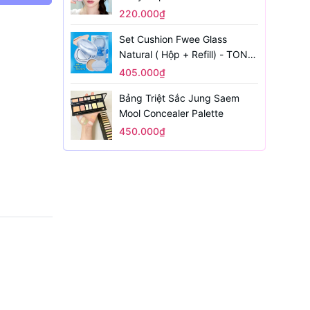
220.000₫
Set Cushion Fwee Glass
Natural ( Hộp + Refill) - TONE
1.5
405.000₫
Bảng Triệt Sắc Jung Saem
Mool Concealer Palette
450.000₫