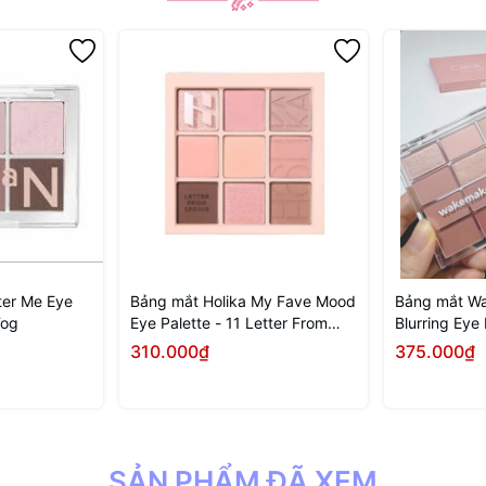
ter Me Eye
Bảng mắt Holika My Fave Mood
Bảng mắt W
Fog
Eye Palette - 11 Letter From
Blurring Eye
Spring
Rose
310.000₫
375.000₫
 ngay
Mua ngay
SẢN PHẨM ĐÃ XEM