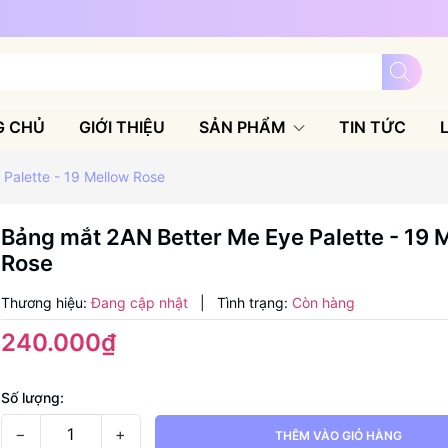
G CHỦ
GIỚI THIỆU
SẢN PHẨM
TIN TỨC
Palette - 19 Mellow Rose
Bảng mắt 2AN Better Me Eye Palette - 19 
Rose
Thương hiệu:
Đang cập nhật
|
Tình trạng:
Còn hàng
240.000₫
Số lượng:
−
+
THÊM VÀO GIỎ HÀNG