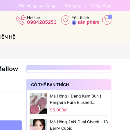
Hệ thống cửa hàng
|
Đăng ký
|
Đăng nhập
Yêu thích
Hotline
sản phẩm
0984285253
0
LIÊN HỆ
Mellow
CÓ THỂ BẠN THÍCH
Má Hồng ( Dạng Kem Bùn )
Peripera Pure Blushed
Sunshine Cheek
95.000₫
Má Hồng 2AN Dual Cheek - 13
Berry Cupid