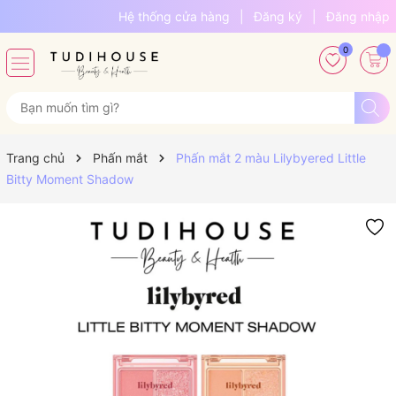
Hệ thống cửa hàng
|
Đăng ký
|
Đăng nhập
0
Trang chủ
Phấn mắt
Phấn mắt 2 màu Lilybyered Little
Bitty Moment Shadow