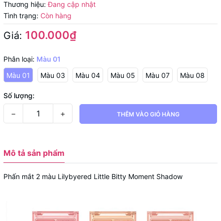
Thương hiệu:
Đang cập nhật
Tình trạng:
Còn hàng
100.000₫
Giá:
Phân loại:
Màu 01
Màu 01
Màu 03
Màu 04
Màu 05
Màu 07
Màu 08
Số lượng:
−
+
THÊM VÀO GIỎ HÀNG
Mô tả sản phẩm
Phấn mắt 2 màu Lilybyered Little Bitty Moment Shadow