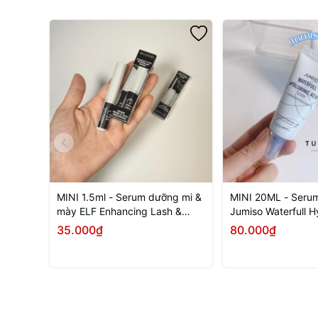
MINI 1.5ml - Serum dưỡng mi &
MINI 20ML - Seru
mày ELF Enhancing Lash &
Jumiso Waterfull H
Brow Serum
Acid
35.000₫
80.000₫
Mua ngay
Mua