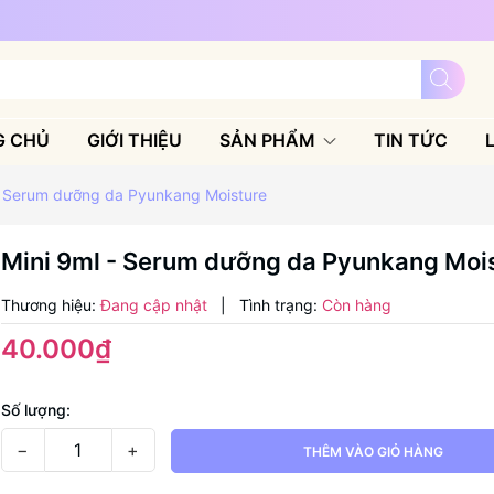
G CHỦ
GIỚI THIỆU
SẢN PHẨM
TIN TỨC
- Serum dưỡng da Pyunkang Moisture
Mini 9ml - Serum dưỡng da Pyunkang Moi
Thương hiệu:
Đang cập nhật
|
Tình trạng:
Còn hàng
40.000₫
Số lượng:
−
+
THÊM VÀO GIỎ HÀNG