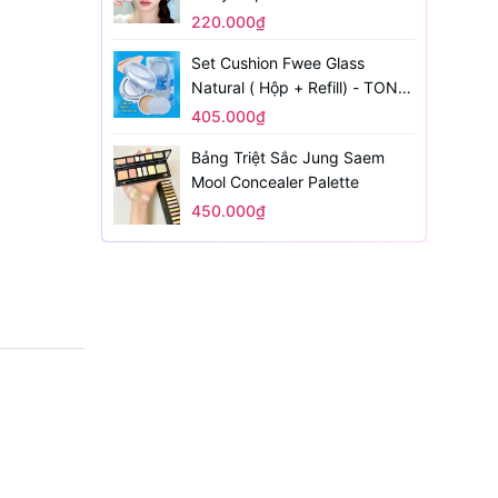
220.000₫
Set Cushion Fwee Glass
Natural ( Hộp + Refill) - TONE
1.5
405.000₫
Bảng Triệt Sắc Jung Saem
Mool Concealer Palette
450.000₫