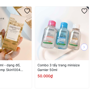
ml - dạng đổ,
Combo 3 tẩy trang minisize
minisi
ump Skin1004
Garnier 50ml
Some B
Centella Ampoule
Calmi
50.000₫
20.0
PA+++
Mua ngay