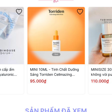
m cấp ẩm
MINI 10ML - Tinh Chất Dưỡng
MINISIZE 30
yaluronic
Sáng Torriden Cellmazing
không vòi p
Brightening Ampoule
Madagascar 
95.000₫
110.000₫
30ml
 ngay
Mua ngay
SẢN PHẨM ĐÃ XEM