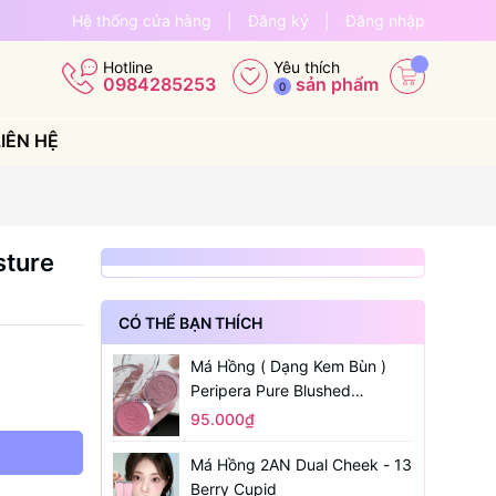
Hệ thống cửa hàng
|
Đăng ký
|
Đăng nhập
Yêu thích
Hotline
sản phẩm
0984285253
0
LIÊN HỆ
sture
CÓ THỂ BẠN THÍCH
Má Hồng ( Dạng Kem Bùn )
Peripera Pure Blushed
Sunshine Cheek
95.000₫
Má Hồng 2AN Dual Cheek - 13
Berry Cupid