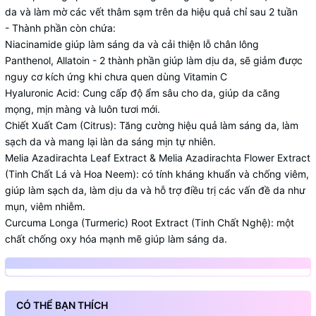
da và làm mờ các vết thâm sạm trên da hiệu quả chỉ sau 2 tuần
- Thành phần còn chứa:
Niacinamide giúp làm sáng da và cải thiện lỗ chân lông
Panthenol, Allatoin - 2 thành phần giúp làm dịu da, sẽ giảm được
nguy cơ kích ứng khi chưa quen dùng Vitamin C
Hyaluronic Acid: Cung cấp độ ẩm sâu cho da, giúp da căng
mọng, mịn màng và luôn tươi mới.
Chiết Xuất Cam (Citrus): Tăng cường hiệu quả làm sáng da, làm
sạch da và mang lại làn da sáng mịn tự nhiên.
Melia Azadirachta Leaf Extract & Melia Azadirachta Flower Extract
(Tinh Chất Lá và Hoa Neem): có tính kháng khuẩn và chống viêm,
giúp làm sạch da, làm dịu da và hỗ trợ điều trị các vấn đề da như
mụn, viêm nhiễm.
Curcuma Longa (Turmeric) Root Extract (Tinh Chất Nghệ): một
chất chống oxy hóa mạnh mẽ giúp làm sáng da.
CÓ THỂ BẠN THÍCH