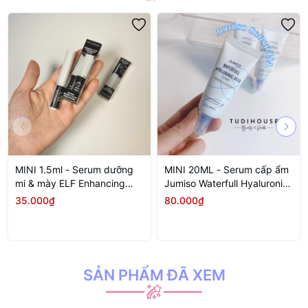
MINI 1.5ml - Serum dưỡng
MINI 20ML - Serum cấp ẩm
mi & mày ELF Enhancing
Jumiso Waterfull Hyaluronic
Lash & Brow Serum
Acid
35.000₫
80.000₫
SẢN PHẨM ĐÃ XEM