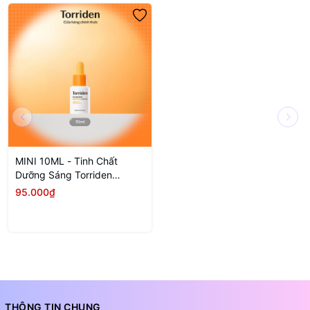
MINI 10ML - Tinh Chất
Dưỡng Sáng Torriden
Cellmazing Brightening
95.000₫
Ampoule
THÔNG TIN CHUNG