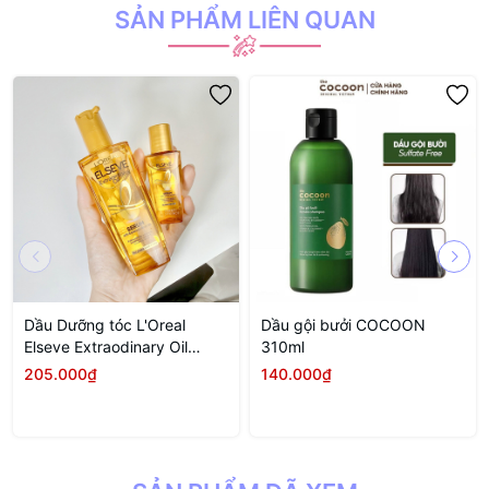
SẢN PHẨM LIÊN QUAN
Dầu Dưỡng tóc L'Oreal
Dầu gội bưởi COCOON
Elseve Extraodinary Oil
310ml
100ml
205.000₫
140.000₫