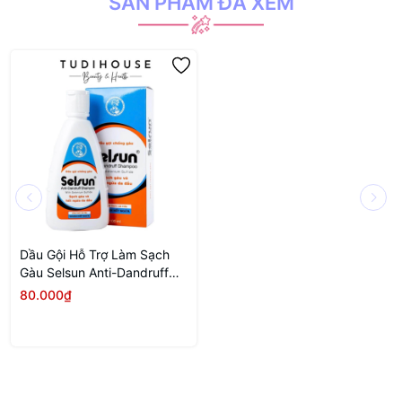
SẢN PHẨM ĐÃ XEM
Dầu Gội Hỗ Trợ Làm Sạch
Gàu Selsun Anti-Dandruff
Shampoo 100ml
80.000₫