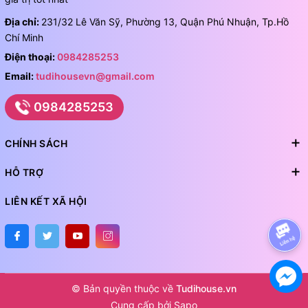
Địa chỉ:
231/32 Lê Văn Sỹ, Phường 13, Quận Phú Nhuận, Tp.Hồ
Chí Minh
Điện thoại:
0984285253
Email:
tudihousevn@gmail.com
0984285253
CHÍNH SÁCH
HỖ TRỢ
LIÊN KẾT XÃ HỘI
© Bản quyền thuộc về
Tudihouse.vn
Cung cấp bởi
Sapo