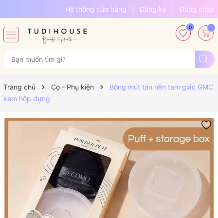
Hệ thống cửa hàng
|
Đăng ký
|
Đăng nhập
0
Trang chủ
Cọ - Phụ kiện
Bông mút tán nền tam giác GMC
kèm hộp đựng