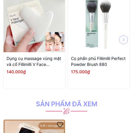
Dụng cụ massage vùng mặt
Cọ phấn phủ Fillimilli Perfect
và cổ Fillimilli V Face
Powder Brush 880
Massager
140.000₫
175.000₫
SẢN PHẨM ĐÃ XEM