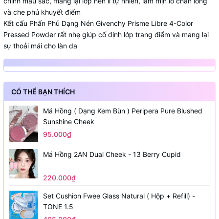
chỉnh màu sắc, mang lại lớp nền lì tự nhiên, làm mịn lỗ chân lông
và che phủ khuyết điểm
Kết cấu Phấn Phủ Dạng Nén Givenchy Prisme Libre 4-Color
Pressed Powder rất nhẹ giúp cố định lớp trang điểm và mang lại
sự thoải mái cho làn da
CÓ THỂ BẠN THÍCH
Má Hồng ( Dạng Kem Bùn ) Peripera Pure Blushed
Sunshine Cheek
95.000₫
Má Hồng 2AN Dual Cheek - 13 Berry Cupid
220.000₫
Set Cushion Fwee Glass Natural ( Hộp + Refill) -
TONE 1.5