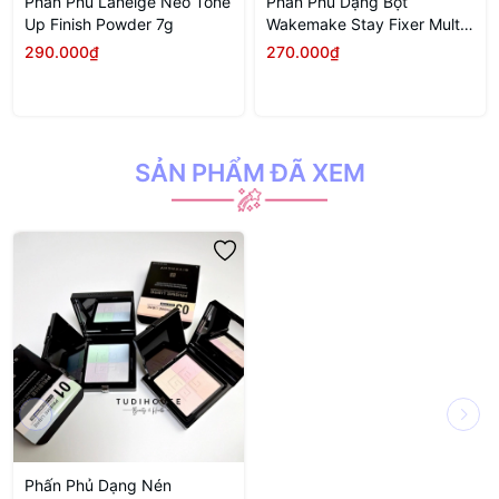
Phấn Phủ Laneige Neo Tone
Phấn Phủ Dạng Bột
Up Finish Powder 7g
Wakemake Stay Fixer Multi
Color Powder 4g #02 Light
290.000₫
270.000₫
Skin
SẢN PHẨM ĐÃ XEM
Phấn Phủ Dạng Nén