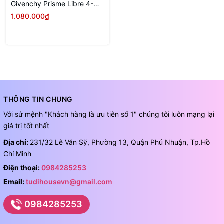
Givenchy Prisme Libre 4-
Color Pressed Powder 7g
1.080.000₫
THÔNG TIN CHUNG
Với sứ mệnh "Khách hàng là ưu tiên số 1" chúng tôi luôn mạng lại
giá trị tốt nhất
Địa chỉ:
231/32 Lê Văn Sỹ, Phường 13, Quận Phú Nhuận, Tp.Hồ
Chí Minh
Điện thoại:
0984285253
Email:
tudihousevn@gmail.com
0984285253