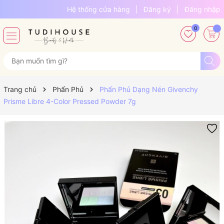
Hệ thống cửa hàng
|
Đăng ký
|
Đăng nhập
0
Trang chủ
Phấn Phủ
Phấn Phủ Dạng Nén Givenchy
Prisme Libre 4-Color Pressed Powder 7g