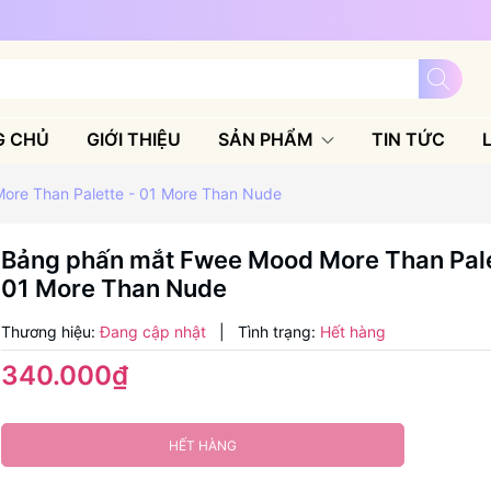
G CHỦ
GIỚI THIỆU
SẢN PHẨM
TIN TỨC
re Than Palette - 01 More Than Nude
Bảng phấn mắt Fwee Mood More Than Pale
01 More Than Nude
Thương hiệu:
Đang cập nhật
|
Tình trạng:
Hết hàng
340.000₫
HẾT HÀNG