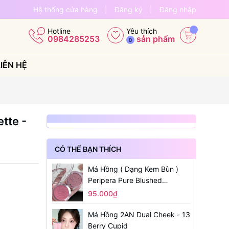
Hệ thống cửa hàng
|
Đăng ký
|
Đăng nhập
Yêu thích
Hotline
sản phẩm
0984285253
0
LIÊN HỆ
tte -
CÓ THỂ BẠN THÍCH
Má Hồng ( Dạng Kem Bùn )
Peripera Pure Blushed
Sunshine Cheek
95.000₫
Má Hồng 2AN Dual Cheek - 13
Berry Cupid