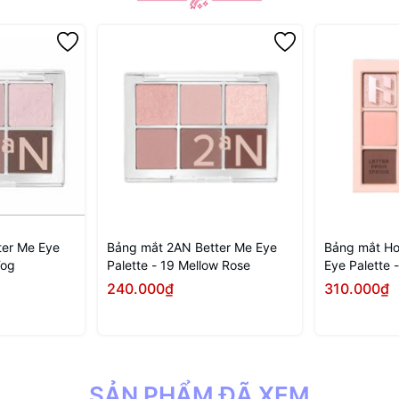
ter Me Eye
Bảng mắt 2AN Better Me Eye
Bảng mắt Ho
Fog
Palette - 19 Mellow Rose
Eye Palette -
Spring
240.000₫
310.000₫
 ngay
Mua ngay
SẢN PHẨM ĐÃ XEM