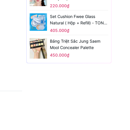
220.000₫
Set Cushion Fwee Glass
Natural ( Hộp + Refill) - TONE
1.5
405.000₫
Bảng Triệt Sắc Jung Saem
Mool Concealer Palette
450.000₫