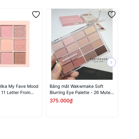
lika My Fave Mood
Bảng mắt Wakwmake Soft
Bảng 
 11 Letter From
Blurring Eye Palette - 26 Mute
Eye Pa
Rose
375.000₫
310.
Mua ngay
Mua ngay