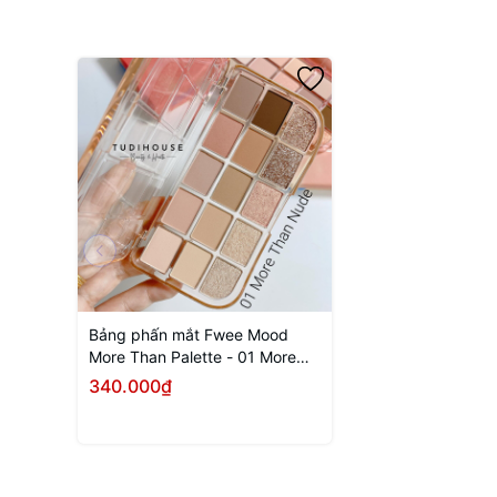
Bảng phấn mắt Fwee Mood
More Than Palette - 01 More
Than Nude
340.000₫