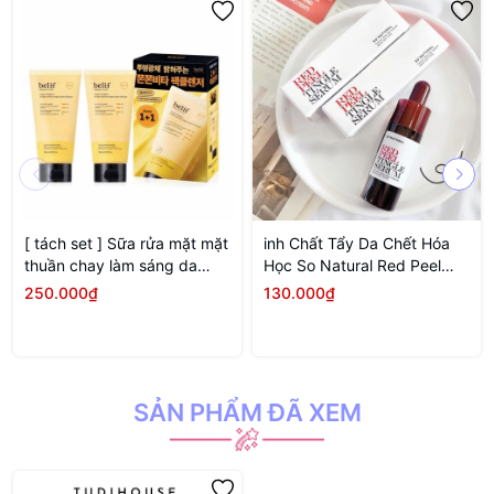
[ tách set ] Sữa rửa mặt mặt
inh Chất Tẩy Da Chết Hóa
thuần chay làm sáng da
Học So Natural Red Peel
Belif Super Knights
Tingle Serum 11ML (MINI
250.000₫
130.000₫
SIZE)
SẢN PHẨM ĐÃ XEM