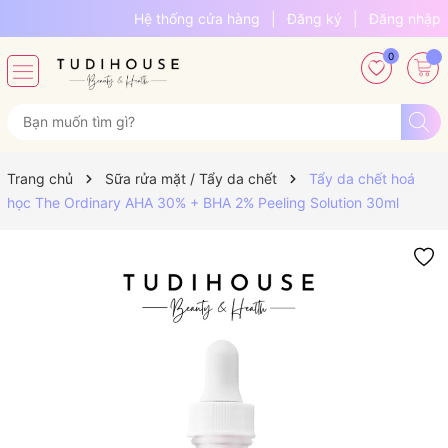
Hệ thống cửa hàng
|
Đăng ký
|
Đăng nhập
0
Trang chủ
Sữa rửa mặt / Tẩy da chết
Tẩy da chết hoá
học The Ordinary AHA 30% + BHA 2% Peeling Solution 30ml