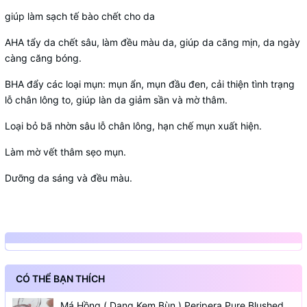
giúp làm sạch tế bào chết cho da
AHA tẩy da chết sâu, làm đều màu da, giúp da căng mịn, da ngày
càng căng bóng.
BHA đẩy các loại mụn: mụn ẩn, mụn đầu đen, cải thiện tình trạng
lỗ chân lông to, giúp làn da giảm sần và mờ thâm.
Loại bỏ bã nhờn sâu lỗ chân lông, hạn chế mụn xuất hiện.
Làm mờ vết thâm sẹo mụn.
Dưỡng da sáng và đều màu.
CÓ THỂ BẠN THÍCH
Má Hồng ( Dạng Kem Bùn ) Peripera Pure Blushed