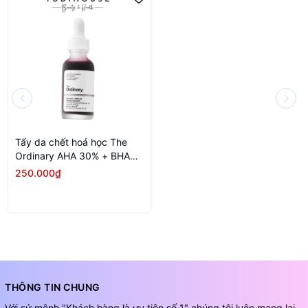
Tẩy da chết hoá học The
Ordinary AHA 30% + BHA
2% Peeling Solution 30ml
250.000₫
THÔNG TIN CHUNG
Với sứ mệnh "Khách hàng là ưu tiên số 1" chúng tôi luôn mạng lại