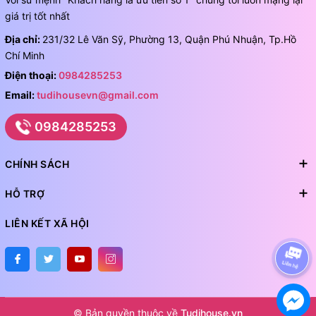
giá trị tốt nhất
Địa chỉ:
231/32 Lê Văn Sỹ, Phường 13, Quận Phú Nhuận, Tp.Hồ
Chí Minh
Điện thoại:
0984285253
Email:
tudihousevn@gmail.com
0984285253
CHÍNH SÁCH
HỖ TRỢ
LIÊN KẾT XÃ HỘI
© Bản quyền thuộc về
Tudihouse.vn