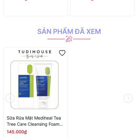
SIZE)
SẢN PHẨM ĐÃ XEM
Sữa Rửa Mặt Mediheal Tea
Tree Care Cleansing Foam
EX 170ml
145.000₫