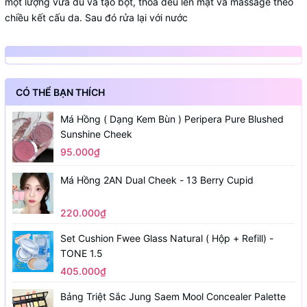
một lượng vừa đủ và tạo bọt, thoa đều lên mặt và massage theo
chiều kết cấu da. Sau đó rửa lại với nước
CÓ THỂ BẠN THÍCH
Má Hồng ( Dạng Kem Bùn ) Peripera Pure Blushed
Sunshine Cheek
95.000₫
Má Hồng 2AN Dual Cheek - 13 Berry Cupid
220.000₫
Set Cushion Fwee Glass Natural ( Hộp + Refill) -
TONE 1.5
405.000₫
Bảng Triệt Sắc Jung Saem Mool Concealer Palette