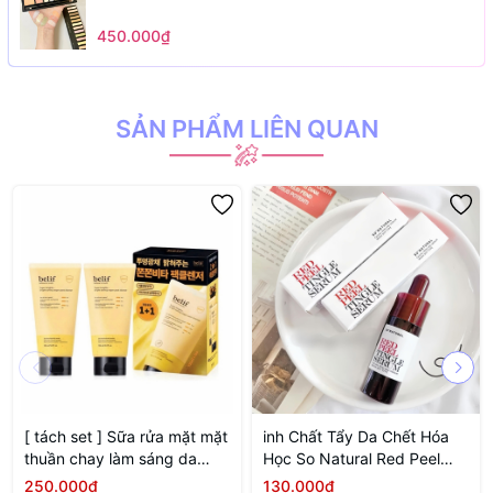
450.000₫
SẢN PHẨM LIÊN QUAN
[ tách set ] Sữa rửa mặt mặt
inh Chất Tẩy Da Chết Hóa
thuần chay làm sáng da
Học So Natural Red Peel
Belif Super Knights
Tingle Serum 11ML (MINI
250.000₫
130.000₫