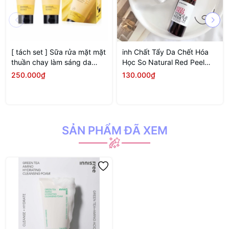
[ tách set ] Sữa rửa mặt mặt
inh Chất Tẩy Da Chết Hóa
thuần chay làm sáng da
Học So Natural Red Peel
Belif Super Knights
Tingle Serum 11ML (MINI
250.000₫
130.000₫
SIZE)
SẢN PHẨM ĐÃ XEM