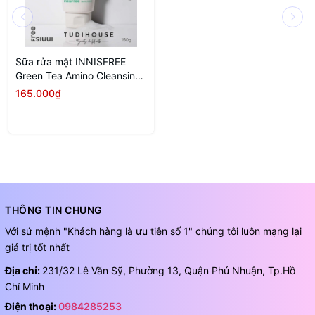
Sữa rửa mặt INNISFREE
Green Tea Amino Cleansing
Foam 150g
165.000₫
THÔNG TIN CHUNG
Với sứ mệnh "Khách hàng là ưu tiên số 1" chúng tôi luôn mạng lại
giá trị tốt nhất
Địa chỉ:
231/32 Lê Văn Sỹ, Phường 13, Quận Phú Nhuận, Tp.Hồ
Chí Minh
Điện thoại:
0984285253