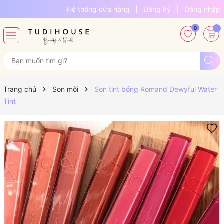
Hệ thống cửa hàng
|
Đăng ký
|
Đăng nhập
0
Trang chủ
Son môi
Son tint bóng Romand Dewyful Water
Tint