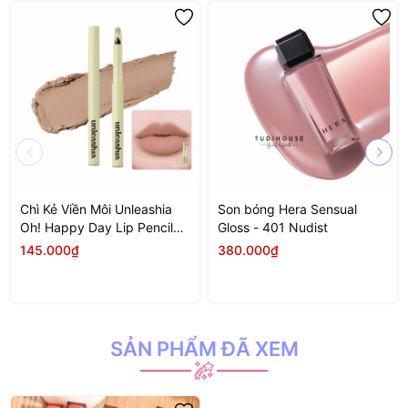
Chì Kẻ Viền Môi Unleashia
Son bóng Hera Sensual
Oh! Happy Day Lip Pencil
Gloss - 401 Nudist
0.8g .#No.7 Burnt Toast
145.000₫
380.000₫
SẢN PHẨM ĐÃ XEM