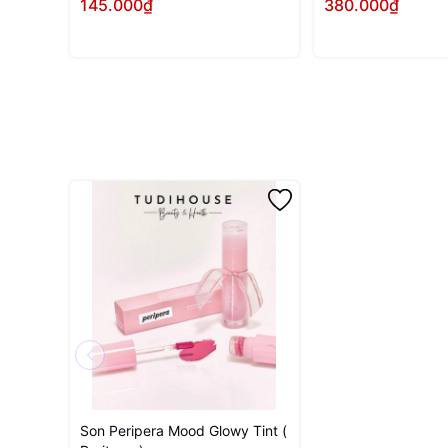
145.000₫
380.000₫
Mua ngay
Mua
Son Peripera Mood Glowy Tint (