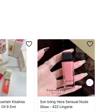
erlain Kisskiss
Son bóng Hera Sensual Nude
Son ti
 Oil 9.5ml
Gloss - 422 Lingerie
Box Li