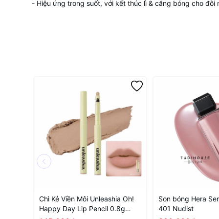
- Hiệu ứng trong suốt, với kết thúc lì & căng bóng cho đôi
Chì Kẻ Viền Môi Unleashia Oh!
Son bóng Hera Sen
Happy Day Lip Pencil 0.8g
401 Nudist
.#No.7 Burnt Toast