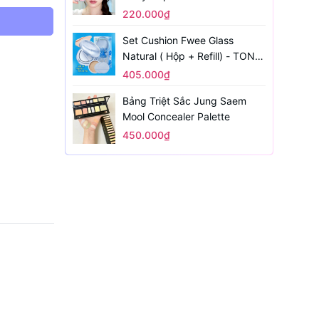
220.000₫
Set Cushion Fwee Glass
Natural ( Hộp + Refill) - TONE
1.5
405.000₫
Bảng Triệt Sắc Jung Saem
Mool Concealer Palette
450.000₫