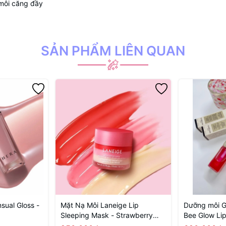
 môi căng đầy
SẢN PHẨM LIÊN QUAN
sual Gloss -
Mặt Nạ Môi Laneige Lip
Dưỡng môi Gu
Sleeping Mask - Strawberry
Bee Glow Lip
Shortcake 20g