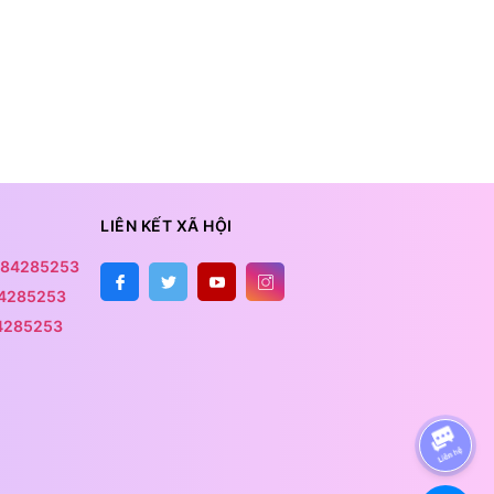
LIÊN KẾT XÃ HỘI
84285253
4285253
4285253