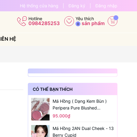
Hệ thống cửa hàng
|
Đăng ký
|
Đăng nhập
Yêu thích
Hotline
sản phẩm
0984285253
0
LIÊN HỆ
CÓ THỂ BẠN THÍCH
Má Hồng ( Dạng Kem Bùn )
Peripera Pure Blushed
Sunshine Cheek
95.000₫
Má Hồng 2AN Dual Cheek - 13
Berry Cupid