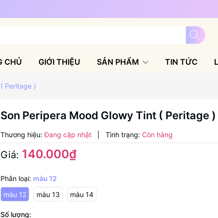
G CHỦ
GIỚI THIỆU
SẢN PHẨM
TIN TỨC
 Peritage )
Son Peripera Mood Glowy Tint ( Peritage )
Thương hiệu:
Đang cập nhật
|
Tình trạng:
Còn hàng
140.000₫
Giá:
Phân loại:
màu 12
màu 12
màu 13
màu 14
Số lượng: