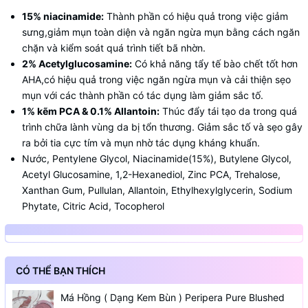
15% niacinamide:
Thành phần có hiệu quả trong việc giảm
sưng,giảm mụn toàn diện và ngăn ngừa mụn bằng cách ngăn
chặn và kiểm soát quá trình tiết bã nhờn.
2% Acetylglucosamine:
Có khả năng tẩy tế bào chết tốt hơn
AHA,có hiệu quả trong việc ngăn ngừa mụn và cải thiện sẹo
mụn với các thành phần có tác dụng làm giảm sắc tố.
1% kẽm PCA & 0.1% Allantoin:
Thúc đẩy tái tạo da trong quá
trình chữa lành vùng da bị tổn thương. Giảm sắc tố và sẹo gây
ra bởi tia cực tím và mụn nhờ tác dụng kháng khuẩn.
Nước, Pentylene Glycol, Niacinamide(15%), Butylene Glycol,
Acetyl Glucosamine, 1,2-Hexanediol, Zinc PCA, Trehalose,
Xanthan Gum, Pullulan, Allantoin, Ethylhexylglycerin, Sodium
Phytate, Citric Acid, Tocopherol
CÓ THỂ BẠN THÍCH
Má Hồng ( Dạng Kem Bùn ) Peripera Pure Blushed