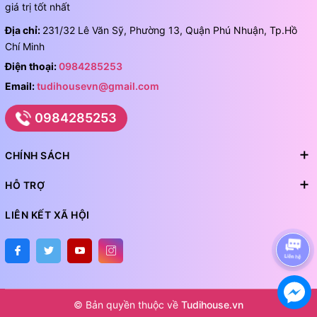
giá trị tốt nhất
Địa chỉ:
231/32 Lê Văn Sỹ, Phường 13, Quận Phú Nhuận, Tp.Hồ
Chí Minh
Điện thoại:
0984285253
Email:
tudihousevn@gmail.com
0984285253
CHÍNH SÁCH
HỖ TRỢ
LIÊN KẾT XÃ HỘI
© Bản quyền thuộc về
Tudihouse.vn