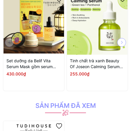
Set dưỡng da Belif Vita
Tinh chất trà xanh Beauty
Serum Mask gồm serum
Of Joseon Calming Serum
30ml + mask 30ml
Green tea + Panthenol 30ml
430.000₫
255.000₫
SẢN PHẨM ĐÃ XEM