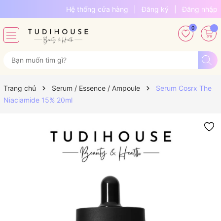
Hệ thống cửa hàng
|
Đăng ký
|
Đăng nhập
0
Trang chủ
Serum / Essence / Ampoule
Serum Cosrx The
Niaciamide 15% 20ml