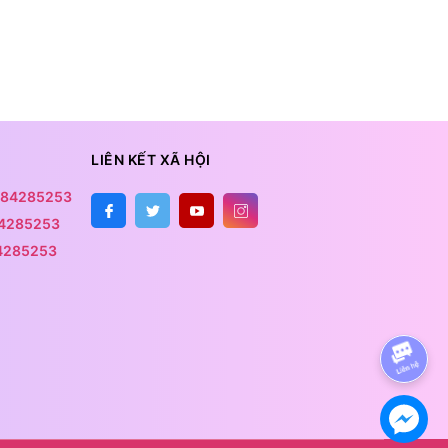
LIÊN KẾT XÃ HỘI
84285253
4285253
4285253