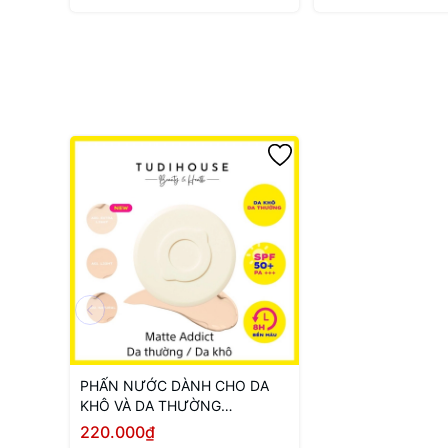
PHẤN NƯỚC DÀNH CHO DA
KHÔ VÀ DA THƯỜNG
LEMONADE MATTE ADDICT
220.000₫
CUSHION