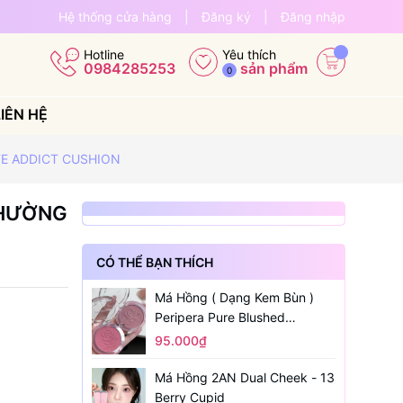
Hệ thống cửa hàng
|
Đăng ký
|
Đăng nhập
Yêu thích
Hotline
sản phẩm
0984285253
0
LIÊN HỆ
E ADDICT CUSHION
THƯỜNG
CÓ THỂ BẠN THÍCH
Má Hồng ( Dạng Kem Bùn )
Peripera Pure Blushed
Sunshine Cheek
95.000₫
Má Hồng 2AN Dual Cheek - 13
Berry Cupid