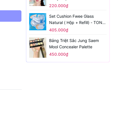
220.000₫
Set Cushion Fwee Glass
Natural ( Hộp + Refill) - TONE
1.5
405.000₫
Bảng Triệt Sắc Jung Saem
Mool Concealer Palette
450.000₫