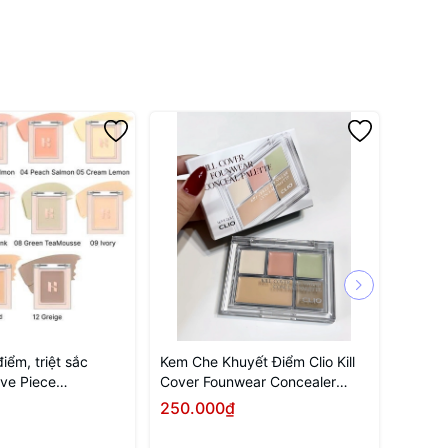
iểm, triệt sắc
Kem Che Khuyết Điểm Clio Kill
Che kh
ve Piece
Cover Founwear Concealer
Long L
Palette 6g - MÀU 02 DELGHT
Salmon
250.000₫
180.
Tùy chọn
Mua ngay