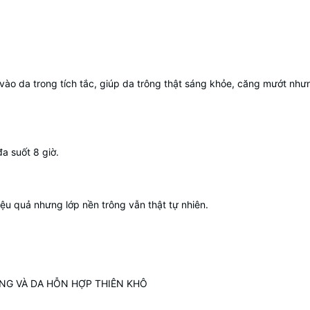
o da trong tích tắc, giúp da trông thật sáng khỏe, căng mướt như
a suốt 8 giờ.
u quả nhưng lớp nền trông vẫn thật tự nhiên.
NG VÀ DA HỖN HỢP THIÊN KHÔ