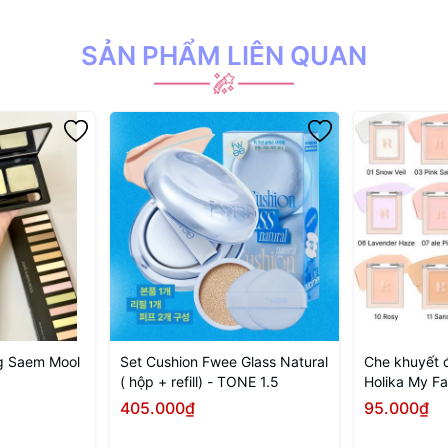
SẢN PHẨM LIÊN QUAN
ng Saem Mool
Set Cushion Fwee Glass Natural
Che khuyết đ
( hộp + refill) - TONE 1.5
Holika My Fa
Concealer
405.000₫
95.000₫
 ngay
Mua ngay