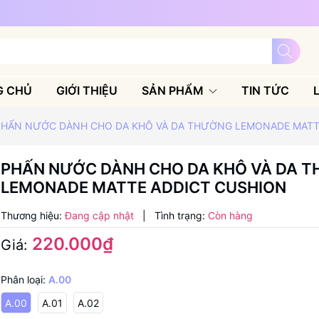
G CHỦ
GIỚI THIỆU
SẢN PHẨM
TIN TỨC
PHẤN NƯỚC DÀNH CHO DA KHÔ VÀ DA THƯỜNG LEMONADE MATT
PHẤN NƯỚC DÀNH CHO DA KHÔ VÀ DA 
LEMONADE MATTE ADDICT CUSHION
Thương hiệu:
Đang cập nhật
|
Tình trạng:
Còn hàng
220.000₫
Giá:
Phân loại:
A.00
A.00
A.01
A.02