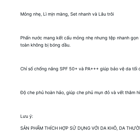
Mỏng nhẹ, Lì mịn màng, Set nhanh và Lâu trôi
Phấn nước mang kết cấu mỏng nhẹ nhưng tệp nhanh gọn và
toàn không bị bóng dầu.
Chỉ số chống nắng SPF 50+ và PA+++ giúp bảo vệ da tối đ
Độ che phủ hoàn hảo, giúp che phủ mụn đỏ và vết thâm hiệ
Lưu ý:
SẢN PHẨM THÍCH HỢP SỬ DỤNG VỚI DA KHÔ, DA THƯỜ