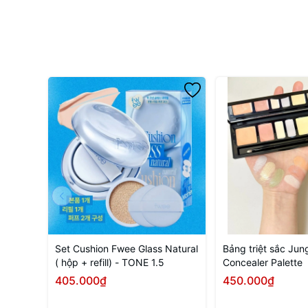
Set Cushion Fwee Glass Natural
Bảng triệt sắc Ju
( hộp + refill) - TONE 1.5
Concealer Palette
405.000₫
450.000₫
Mua ngay
Mua