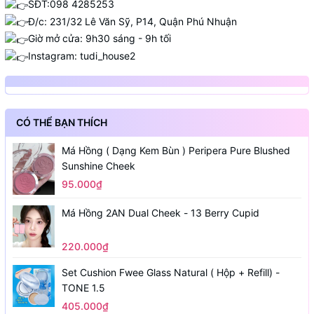
SĐT:098 4285253
Đ/c: 231/32 Lê Văn Sỹ, P14, Quận Phú Nhuận
Giờ mở cửa: 9h30 sáng - 9h tối
Instagram: tudi_house2
CÓ THỂ BẠN THÍCH
Má Hồng ( Dạng Kem Bùn ) Peripera Pure Blushed
Sunshine Cheek
95.000₫
Má Hồng 2AN Dual Cheek - 13 Berry Cupid
220.000₫
Set Cushion Fwee Glass Natural ( Hộp + Refill) -
TONE 1.5
405.000₫