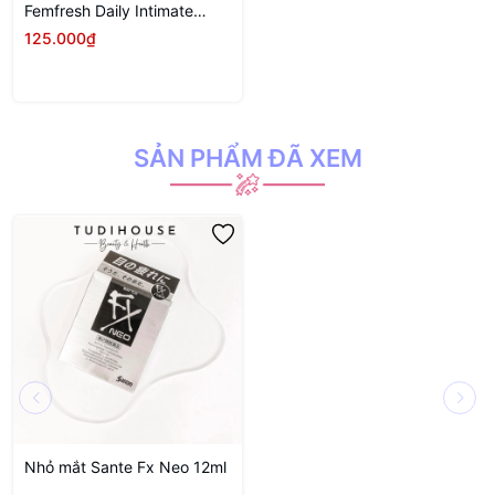
Femfresh Daily Intimate
Wash 250ml
125.000₫
SẢN PHẨM ĐÃ XEM
Nhỏ mắt Sante Fx Neo 12ml