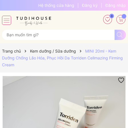
Hệ thống cửa hàng
|
Đăng ký
|
Đăng nhập
0
Trang chủ
Kem dưỡng / Sữa dưỡng
MINI 20ml - Kem
Dưỡng Chống Lão Hóa, Phục Hồi Da Torriden Cellmazing Firming
Cream