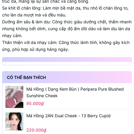
trúc da, mang lại sự săn chắc và căng bóng.
Se khít lỗ chân lông: Làm mịn bề mặt da, thu nhỏ lỗ chân lông to,
cho làn da mượt mà và đều màu.
Dưỡng ẩm sâu & làm dịu: Công thức giàu dưỡng chất, thấm nhanh
nhưng không bết dính, cung cấp độ ẩm dồi dào và làm dịu làn da
nhạy cảm.
Thân thiện với da nhạy cảm: Công thức lành tính, không gây kích
ứng, phù hợp sử dụng hàng ngày.
CÓ THỂ BẠN THÍCH
Má Hồng ( Dạng Kem Bùn ) Peripera Pure Blushed
Sunshine Cheek
95.000₫
Má Hồng 2AN Dual Cheek - 13 Berry Cupid
220.000₫