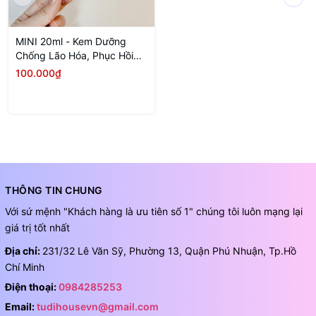
MINI 20ml - Kem Dưỡng
Chống Lão Hóa, Phục Hồi
Da Torriden Cellmazing
100.000₫
Firming Cream
THÔNG TIN CHUNG
Với sứ mệnh "Khách hàng là ưu tiên số 1" chúng tôi luôn mạng lại
giá trị tốt nhất
Địa chỉ:
231/32 Lê Văn Sỹ, Phường 13, Quận Phú Nhuận, Tp.Hồ
Chí Minh
Điện thoại:
0984285253
Email:
tudihousevn@gmail.com