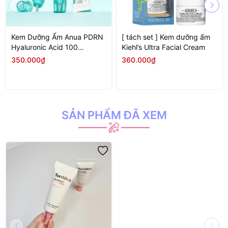
Kem Dưỡng Ẩm Anua PDRN
[ tách set ] Kem dưỡng ẩm
Hyaluronic Acid 100
Kiehl’s Ultra Facial Cream
Moisturizing Cream 60ml
350.000₫
360.000₫
SẢN PHẨM ĐÃ XEM