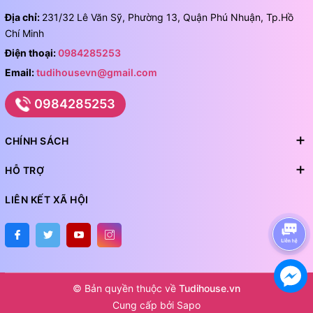
Địa chỉ:
231/32 Lê Văn Sỹ, Phường 13, Quận Phú Nhuận, Tp.Hồ
Chí Minh
Điện thoại:
0984285253
Email:
tudihousevn@gmail.com
0984285253
CHÍNH SÁCH
HỖ TRỢ
LIÊN KẾT XÃ HỘI
© Bản quyền thuộc về
Tudihouse.vn
Cung cấp bởi
Sapo