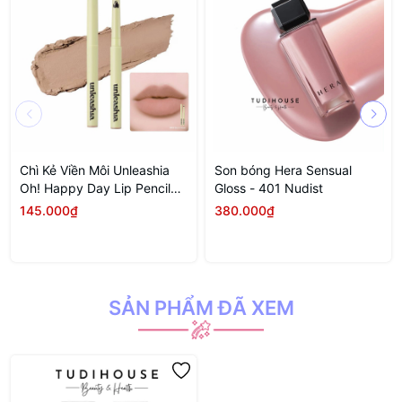
Chì Kẻ Viền Môi Unleashia
Son bóng Hera Sensual
Oh! Happy Day Lip Pencil
Gloss - 401 Nudist
0.8g .#No.7 Burnt Toast
145.000₫
380.000₫
SẢN PHẨM ĐÃ XEM