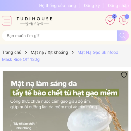
Hệ thống cửa hàng
|
Đăng ký
|
Đăng nhập
0
Trang chủ
Mặt nạ / Xịt khoáng
Mặt Nạ Gạo Skinfood
Mask Rice Off 120g