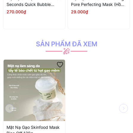
Seconds Quick Bubble
Pore Perfecting Mask (Hồng
Mask 95ml - MOIST
- Dạng miếng)
270.000₫
29.000₫
SẢN PHẨM ĐÃ XEM
Mặt Nạ Gạo Skinfood Mask