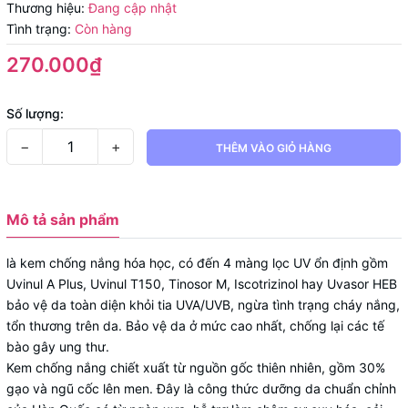
Thương hiệu:
Đang cập nhật
Tình trạng:
Còn hàng
270.000₫
Số lượng:
−
+
THÊM VÀO GIỎ HÀNG
Mô tả sản phẩm
là kem chống nắng hóa học, có đến 4 màng lọc UV ổn định gồm
Uvinul A Plus, Uvinul T150, Tinosor M, Iscotrizinol hay Uvasor HEB
bảo vệ da toàn diện khỏi tia UVA/UVB, ngừa tình trạng cháy nắng,
tổn thương trên da. Bảo vệ da ở mức cao nhất, chống lại các tế
bào gây ung thư.
Kem chống nắng chiết xuất từ nguồn gốc thiên nhiên, gồm 30%
gạo và ngũ cốc lên men. Đây là công thức dưỡng da chuẩn chỉnh