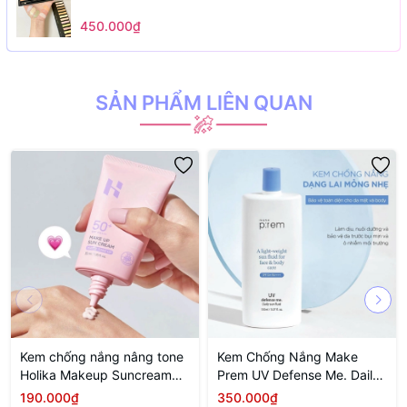
450.000₫
SẢN PHẨM LIÊN QUAN
Kem chống nắng nâng tone
Kem Chống Nắng Make
Holika Makeup Suncream
Prem UV Defense Me. Daily
Matte Tone Up SPF50+
Sun Fluid Mỏng Nhẹ
190.000₫
350.000₫