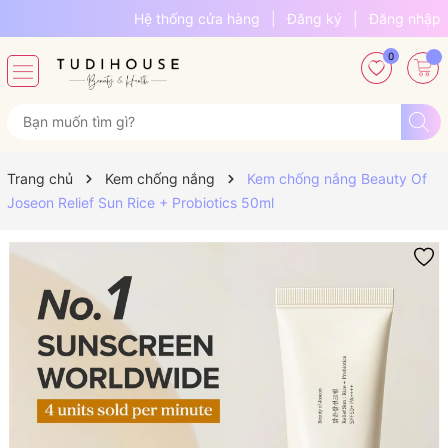
Hệ thống cửa hàng
|
Đăng ký
|
Đăng nhập
0
Trang chủ
Kem chống nắng
Kem chống nắng Beauty Of
Joseon Relief Sun Rice + Probiotics 50ml