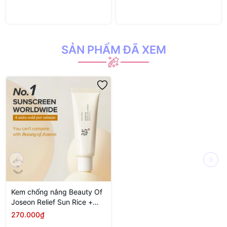
PA+++ 60ml
SPF50+ PA++++ 150ml
SẢN PHẨM ĐÃ XEM
Kem chống nắng Beauty Of
Joseon Relief Sun Rice +
Probiotics 50ml
270.000₫