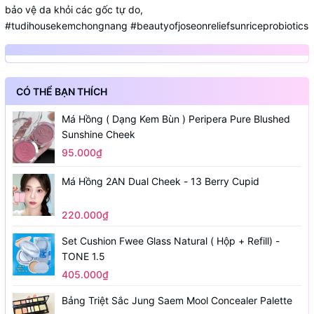
bảo vệ da khỏi các gốc tự do,
#tudihousekemchongnang
#beautyofjoseonreliefsunriceprobiotics
CÓ THỂ BẠN THÍCH
Má Hồng ( Dạng Kem Bùn ) Peripera Pure Blushed
Sunshine Cheek
95.000₫
Má Hồng 2AN Dual Cheek - 13 Berry Cupid
220.000₫
Set Cushion Fwee Glass Natural ( Hộp + Refill) -
TONE 1.5
405.000₫
Bảng Triệt Sắc Jung Saem Mool Concealer Palette