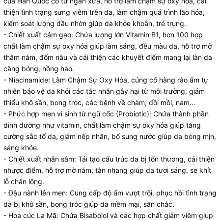
của Hàn Quốc có từ ngàn xưa, hỗ trợ làm chậm sự oxy hóa, cải
thiện tình trạng sưng viêm trên da, làm chậm quá trình lão hóa,
kiểm soát lượng dầu nhờn giúp da khỏe khoắn, trẻ trung.
- Chiết xuất cám gạo: Chứa lượng lớn Vitamin B1, hơn 100 hợp
chất làm chậm sự oxy hóa giúp làm sáng, đều màu da, hỗ trợ mờ
thâm nám, đốm nâu và cải thiện các khuyết điểm mang lại làn da
căng bóng, hồng hào.
- Niacinamide: Làm Chậm Sự Oxy Hóa, củng cố hàng rào ẩm tự
nhiên bảo vệ da khỏi các tác nhân gây hại từ môi trường, giảm
thiểu khô sần, bong tróc, các bệnh về chàm, đồi mồi, nám…
- Phức hợp men vi sinh từ ngũ cốc (Probiotic): Chứa thành phần
dinh dưỡng như vitamin, chất làm chậm sự oxy hóa giúp tăng
cường sắc tố da, giảm nếp nhăn, bổ sung nước giúp da bóng mịn,
sáng khỏe.
- Chiết xuất nhân sâm: Tái tạo cấu trúc da bị tổn thương, cải thiện
nhược điểm, hỗ trợ mờ nám, tàn nhang giúp da tươi sáng, se khít
lỗ chân lông.
- Đậu nành lên men: Cung cấp độ ẩm vượt trội, phục hồi tình trạng
da bị khô sần, bong tróc giúp da mềm mại, săn chắc.
- Hoa cúc La Mã: Chứa Bisabolol và các hợp chất giảm viêm giúp