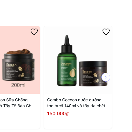
on Sữa Chống
Combo Cocoon nước dưỡng
Set d
à Tẩy Tế Bào Chết
tóc bưởi 140ml và tẩy da chết
Comfor
à Phê 200ml
toàn thân cà phê 200ml
150.000₫
165.