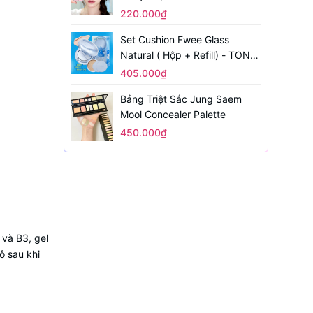
220.000₫
Set Cushion Fwee Glass
Natural ( Hộp + Refill) - TONE
1.5
405.000₫
Bảng Triệt Sắc Jung Saem
Mool Concealer Palette
450.000₫
và B3, gel
ô sau khi