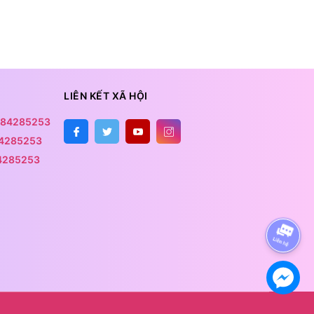
LIÊN KẾT XÃ HỘI
84285253
4285253
4285253