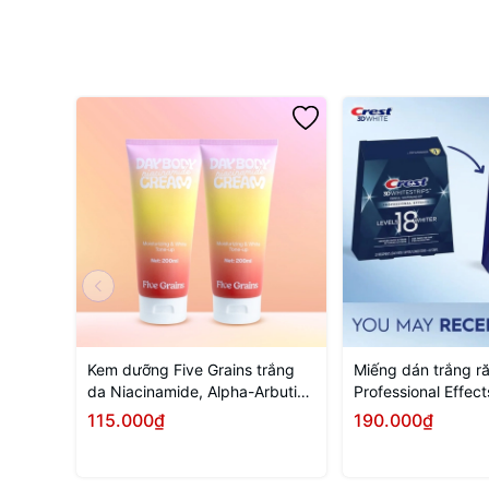
Kem dưỡng Five Grains trắng
Miếng dán trắng 
da Niacinamide, Alpha-Arbutin
Professional Effect
nâng tone ban ngày 200ML
Whitening Strips Ki
115.000₫
190.000₫
Mua ngay
Tùy