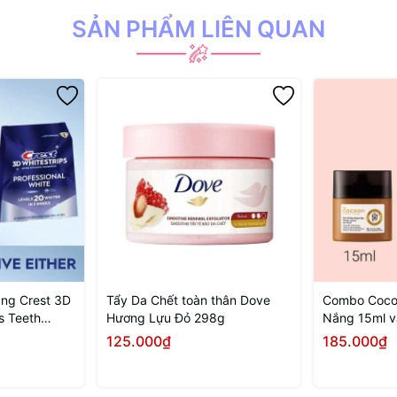
SẢN PHẨM LIÊN QUAN
răng Crest 3D
Tẩy Da Chết toàn thân Dove
Combo Coco
s Teeth
Hương Lựu Đỏ 298g
Nắng 15ml v
t
Toàn Thân C
125.000₫
185.000₫
 chọn