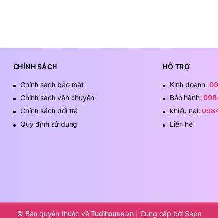
CHÍNH SÁCH
HỖ TRỢ
Chính sách bảo mật
Kinh doanh:
09
Chính sách vận chuyển
Bảo hành:
098
Chính sách đổi trả
khiếu nại:
098
Quy định sử dụng
Liên hệ
© Bản quyền thuộc về
Tudihouse.vn
|
Cung cấp bởi
Sapo