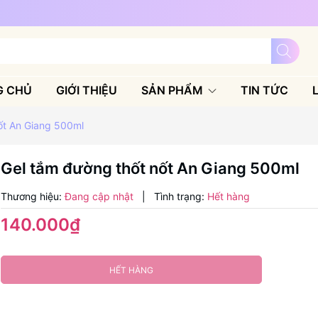
G CHỦ
GIỚI THIỆU
SẢN PHẨM
TIN TỨC
ốt An Giang 500ml
Gel tắm đường thốt nốt An Giang 500ml
Thương hiệu:
Đang cập nhật
|
Tình trạng:
Hết hàng
140.000₫
HẾT HÀNG