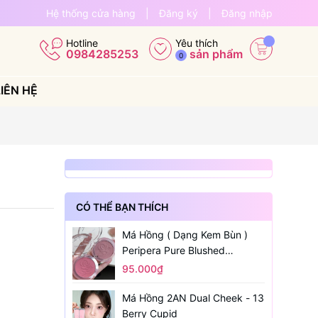
Hệ thống cửa hàng
|
Đăng ký
|
Đăng nhập
Yêu thích
Hotline
sản phẩm
0984285253
0
LIÊN HỆ
CÓ THỂ BẠN THÍCH
Má Hồng ( Dạng Kem Bùn )
Peripera Pure Blushed
Sunshine Cheek
95.000₫
Má Hồng 2AN Dual Cheek - 13
Berry Cupid