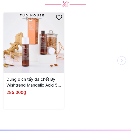
Dung dịch tẩy da chết By
Wishtrend Mandelic Acid 5%
Skin Prep Water 120ml
285.000₫