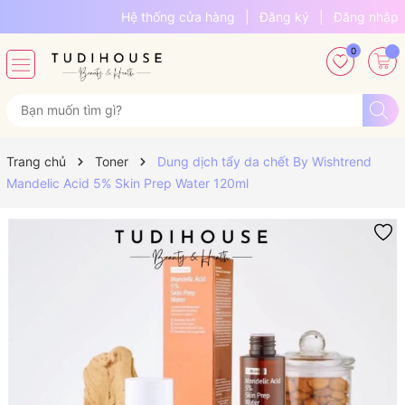
Hệ thống cửa hàng
|
Đăng ký
|
Đăng nhập
0
Trang chủ
Toner
Dung dịch tẩy da chết By Wishtrend
Mandelic Acid 5% Skin Prep Water 120ml