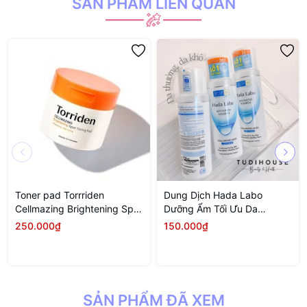
SẢN PHẨM LIÊN QUAN
Toner pad Torrriden
Dung Dịch Hada Labo
Cellmazing Brightening Spot
Dưỡng Ẩm Tối Ưu Da
Toning Pad 70 pads
Thường, Khô 170ml
250.000₫
150.000₫
Advanced Nourish Hyaluron
Lotion (Dry Skin)
SẢN PHẨM ĐÃ XEM