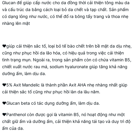
Glucan để giúp cấp nước cho da đồng thời cải thiện tông màu da
và cấu trúc da bằng cách loại bỏ da chết và tạp chất. Sản phẩm
có dạng lỏng như nước, có thể đổ ra bông tẩy trang và thoa nhẹ
nhàng lên mặt
❤giúp cải thiện sắc tố, loại bỏ tế bào chết trên bề mặt da dịu nhẹ,
cũng như phục hồi da lão hóa, có hiệu quả trong việc cải thiện
tình trạng mụn. Ngoài ra, trong sản phẩm còn có chứa vitamin B5,
chiết xuất nước rau má, sodium hyaluronate giúp tăng khả năng
dưỡng ẩm, làm dịu da.
❤️5% Axit Mandelic là thành phần Axit AHA nhẹ nhàng nhất giúp
cải thiện sắc tố cũng như phục hồi làn da lâu năm.
❤Glucan beta có tác dụng dưỡng ẩm, làm dịu da.
❤Panthenol còn được gọi là vitamin B5, nó hoạt động như một
chất giữ ẩm và dưỡng ẩm, cải thiện khả năng tái tạo và duy trì độ
ẩm của da.