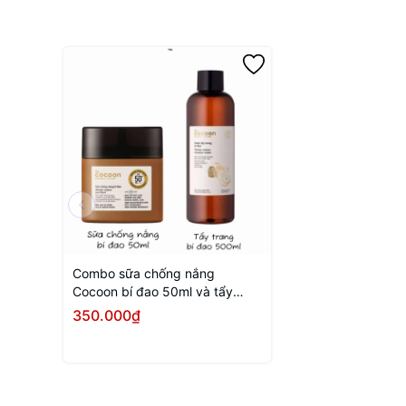
Combo sữa chống nắng
Cocoon bí đao 50ml và tẩy
trang bí đao 500ml
350.000₫