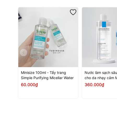
Minisize 100ml - Tẩy trang
Nước làm sạch sâu
Simple Purifying Micellar Water
cho da nhạy cảm M
Ultra Sensitive 40
60.000₫
360.000₫
Mua ngay