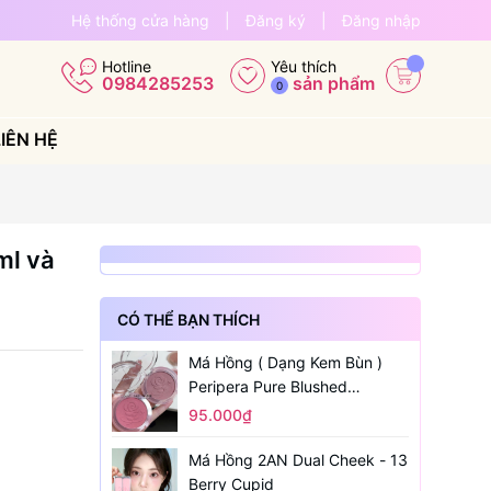
Hệ thống cửa hàng
|
Đăng ký
|
Đăng nhập
Yêu thích
Hotline
sản phẩm
0984285253
0
LIÊN HỆ
ml và
CÓ THỂ BẠN THÍCH
Má Hồng ( Dạng Kem Bùn )
Peripera Pure Blushed
Sunshine Cheek
95.000₫
Má Hồng 2AN Dual Cheek - 13
Berry Cupid