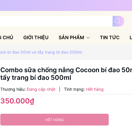
G CHỦ
GIỚI THIỆU
SẢN PHẨM
TIN TỨC
n bí đao 50ml và tẩy trang bí đao 500ml
Combo sữa chống nắng Cocoon bí đao 50
tẩy trang bí đao 500ml
Thương hiệu:
Đang cập nhật
|
Tình trạng:
Hết hàng
350.000₫
HẾT HÀNG