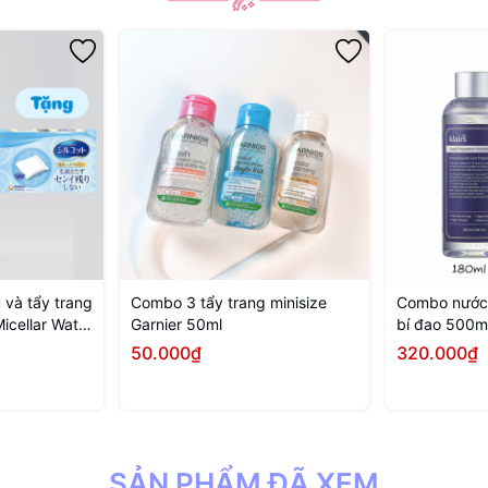
 và tẩy trang
Combo 3 tẩy trang minisize
Combo nước 
icellar Water
Garnier 50ml
bí đao 500ml
0m
Klairs Suppl
50.000₫
320.000₫
Unscented 1
SẢN PHẨM ĐÃ XEM