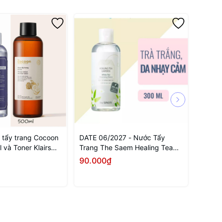
tẩy trang Cocoon
DATE 06/2027 - Nước Tẩy
Combo 
 và Toner Klairs
Trang The Saem Healing Tea
& nước
e Preparation
Garden White Tea Cleansing
90.000₫
380.
80ml
Water 300ml