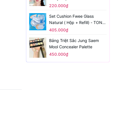
220.000₫
Set Cushion Fwee Glass
Natural ( Hộp + Refill) - TONE
1.5
405.000₫
Bảng Triệt Sắc Jung Saem
Mool Concealer Palette
450.000₫