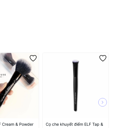
F Cream & Powder
Cọ che khuyết điểm ELF Tap &
Soap g