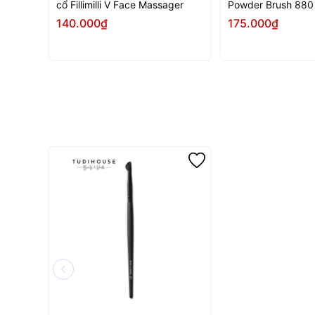
cổ Fillimilli V Face Massager
Powder Brush 880
140.000₫
175.000₫
Mua ngay
Mua