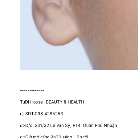
-------------
TuDi House -BEAUTY & HEALTH
👉SĐT:098 4285253
👉Đ/c: 231/32 Lê Văn Sỹ, P14, Quận Phú Nhuận
👉Giờ mở cửa: 9h30 sáng - 9h tối