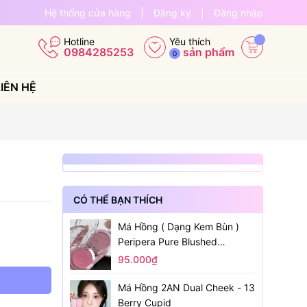
Hệ thống cửa hàng
|
Đăng ký
|
Đăng nhập
Yêu thích
Hotline
sản phẩm
0984285253
0
LIÊN HỆ
CÓ THỂ BẠN THÍCH
Má Hồng ( Dạng Kem Bùn )
Peripera Pure Blushed
Sunshine Cheek
95.000₫
Má Hồng 2AN Dual Cheek - 13
Berry Cupid