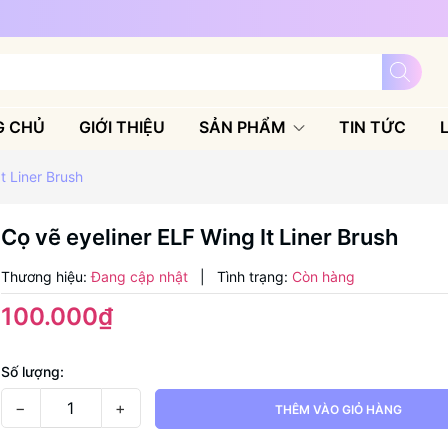
G CHỦ
GIỚI THIỆU
SẢN PHẨM
TIN TỨC
t Liner Brush
Cọ vẽ eyeliner ELF Wing It Liner Brush
Thương hiệu:
Đang cập nhật
|
Tình trạng:
Còn hàng
100.000₫
Số lượng:
−
+
THÊM VÀO GIỎ HÀNG