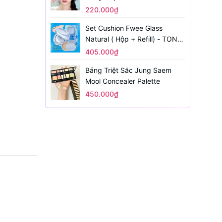
220.000₫
Set Cushion Fwee Glass
Natural ( Hộp + Refill) - TONE
1.5
405.000₫
Bảng Triệt Sắc Jung Saem
Mool Concealer Palette
450.000₫