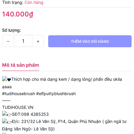
Tình trạng:
Còn hàng
140.000₫
Số lượng:
−
+
THÊM VÀO GIỎ HÀNG
Mô tả sản phẩm
Thích hợp cho má dạng kem / dạng lỏng/ phấn đều okila
ạaaa
#tudihousebrush
#elfputtyblushbrush
——
TUDIHOUSE.VN
SĐT:098 4285253
Đ/c: 231/32 Lê Văn Sỹ, P14, Quận Phú Nhuận ( gần ngã tư
Đặng Văn Ngữ- Lê Văn Sỹ)