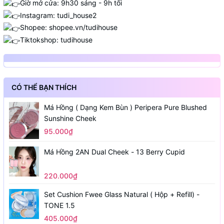
Giờ mở cửa: 9h30 sáng - 9h tối
Instagram: tudi_house2
Shopee:
shopee.vn/tudihouse
Tiktokshop: tudihouse
CÓ THỂ BẠN THÍCH
Má Hồng ( Dạng Kem Bùn ) Peripera Pure Blushed
Sunshine Cheek
95.000₫
Má Hồng 2AN Dual Cheek - 13 Berry Cupid
220.000₫
Set Cushion Fwee Glass Natural ( Hộp + Refill) -
TONE 1.5
405.000₫