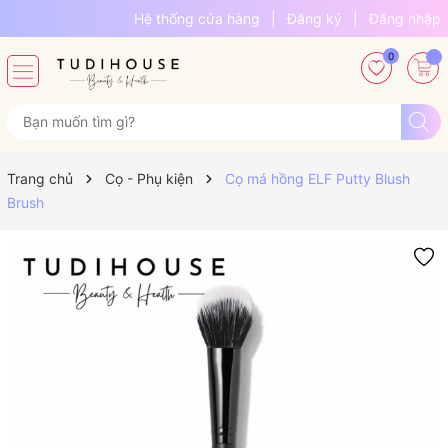
Hệ thống cửa hàng
|
Đăng ký
|
Đăng nhập
0
Trang chủ
Cọ - Phụ kiện
Cọ má hồng ELF Putty Blush
Brush