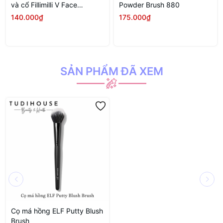
và cổ Fillimilli V Face
Powder Brush 880
Massager
140.000₫
175.000₫
SẢN PHẨM ĐÃ XEM
Cọ má hồng ELF Putty Blush
Brush