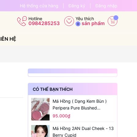
Hệ thống cửa hàng
|
Đăng ký
|
Đăng nhập
Yêu thích
Hotline
sản phẩm
0984285253
0
LIÊN HỆ
CÓ THỂ BẠN THÍCH
Má Hồng ( Dạng Kem Bùn )
Peripera Pure Blushed
Sunshine Cheek
95.000₫
Má Hồng 2AN Dual Cheek - 13
Berry Cupid