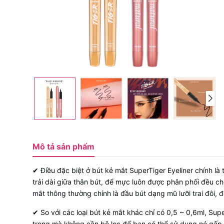
Mô tả sản phẩm
✔ Điều đặc biệt ở bút kẻ mắt SuperTiger Eyeliner chính l
trải dài giữa thân bút, để mực luôn được phân phối đều ch
mắt thông thường chính là đầu bút dạng mũ lưỡi trai đôi,
✔ So với các loại bút kẻ mắt khác chỉ có 0,5 ~ 0,6ml, Sup
trong mà không cần bộ lọc để bạn có thể sử dụng nó gấp đ