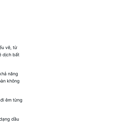
ểu vẽ, từ
ê dịch bất
 khả năng
toàn không
 đi êm từng
 dạng dầu