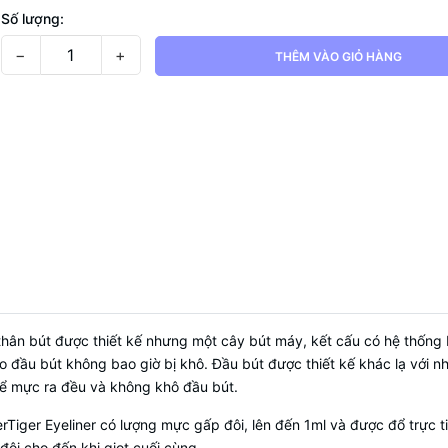
Số lượng:
−
+
THÊM VÀO GIỎ HÀNG
à thân bút được thiết kế nhưng một cây bút máy, kết cấu có hệ thống
o đầu bút không bao giờ bị khô. Đầu bút được thiết kế khác lạ với n
 để mực ra đều và không khô đầu bút.
erTiger Eyeliner có lượng mực gấp đôi, lên đến 1ml và được đổ trực 
ôi cho đến khi giọt cuối cùng.