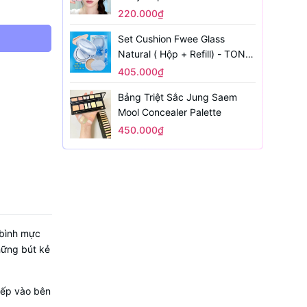
220.000₫
Set Cushion Fwee Glass
Natural ( Hộp + Refill) - TONE
1.5
405.000₫
Bảng Triệt Sắc Jung Saem
Mool Concealer Palette
450.000₫
 bình mực
hững bút kẻ
tiếp vào bên