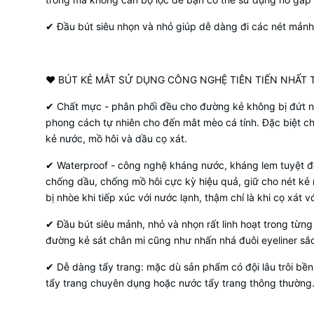
✔ Đầu bút siêu nhọn và nhỏ giúp dễ dàng đi các nét mảnh t
❤ BÚT KẺ MẮT SỬ DỤNG CÔNG NGHỆ TIÊN TIẾN NHẤT 
✔ Chất mực - phân phối đều cho đường kẻ không bị đứt nét
phong cách tự nhiên cho đến mắt mèo cá tính. Đặc biệt ch
kẻ nước, mồ hôi và dầu cọ xát.
✔ Waterproof - công nghệ kháng nước, kháng lem tuyệt đối
chống dầu, chống mồ hôi cực kỳ hiệu quả, giữ cho nét kẻ 
bị nhòe khi tiếp xúc với nước lạnh, thậm chí là khi cọ xát v
✔ Đầu bút siêu mảnh, nhỏ và nhọn rất linh hoạt trong từng
đường kẻ sát chân mi cũng như nhấn nhá đuôi eyeliner sắc
✔ Dễ dàng tẩy trang: mặc dù sản phẩm có đội lâu trôi bền
tẩy trang chuyên dụng hoặc nước tẩy trang thông thường