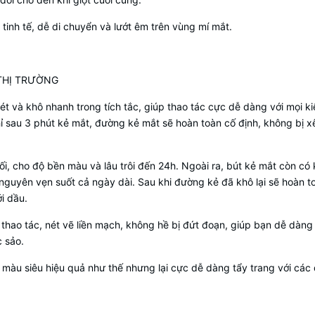
inh tế, dễ di chuyển và lướt êm trên vùng mí mắt.
THỊ TRƯỜNG
 và khô nhanh trong tích tắc, giúp thao tác cực dễ dàng với mọi ki
ỉ sau 3 phút kẻ mắt, đường kẻ mắt sẽ hoàn toàn cố định, không bị x
, cho độ bền màu và lâu trôi đến 24h. Ngoài ra, bút kẻ mắt còn có
nguyên vẹn suốt cả ngày dài. Sau khi đường kẻ đã khô lại sẽ hoàn 
ới dầu.
 thao tác, nét vẽ liền mạch, không hề bị đứt đoạn, giúp bạn dễ dàng
 sảo.
 màu siêu hiệu quả như thế nhưng lại cực dễ dàng tẩy trang với các
.