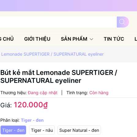
G CHỦ
GIỚI THIỆU
SẢN PHẨM
TIN TỨC
t Lemonade SUPERTIGER / SUPERNATURAL eyeliner
Bút kẻ mắt Lemonade SUPERTIGER /
SUPERNATURAL eyeliner
Thương hiệu:
Đang cập nhật
|
Tình trạng:
Còn hàng
120.000₫
Giá:
Phân loại:
Tiger - đen
Tiger - đen
Tiger - nâu
Super Natural - đen