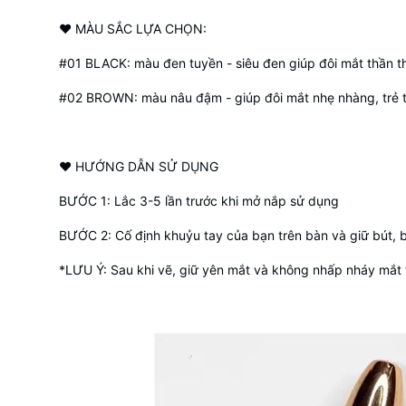
❤ MÀU SẮC LỰA CHỌN:
#01 BLACK: màu đen tuyền - siêu đen giúp đôi mắt thần thá
#02 BROWN: màu nâu đậm - giúp đôi mắt nhẹ nhàng, trẻ 
❤ HƯỚNG DẪN SỬ DỤNG
BƯỚC 1: Lắc 3-5 lần trước khi mở nắp sử dụng
BƯỚC 2: Cố định khuỷu tay của bạn trên bàn và giữ bút, 
*LƯU Ý: Sau khi vẽ, giữ yên mắt và không nhấp nháy mắt t